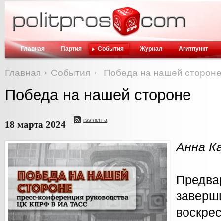
Главная
Партия
События
Журнал
Агитпункт
Главная
События
Победа на нашей сторон
Победа на нашей стороне
rss лента
18 марта 2024
Анна К
Предв
зав
воскр