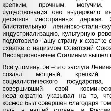
крепким, прочным, могучим
существования оно выдержало ин
десятков иностранных держав.
блистательную ленинско-сталинс
индустриализацию, культурную рев
подготовило нашу страну к схватке
схватке с нацизмом Советский Сою
Виссарионовичем Сталиным вышел 
Всё упомянутое – это заслуга Ленин
создал мощный, крепкий ка
социалистического государств
совершивший свой космичес
неоднократно указывал на то, ч
космос был совершён благодаря тому,
году, в нашей стране, в России