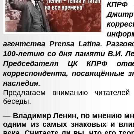
КПРФ 
Дмит
корре
инфор
агентства Prensa Latina. Разго
100-летию со дня памяти В.И. Л
Председателя ЦК КПРФ отв
корреспондента, посвящённые з
наследия.
Предлагаем вниманию читателей 
беседы.
— Владимир Ленин, по мнению мн
одним из самых знаковых и вл
века. Считаете ли вы, что его те