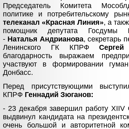
Председатель Комитета Мособ
политике и потребительскому ры
телеканал «Красная Линия»
, а так
помощник депутата Госдумы Н
-
Наталья Андрианова
, секретарь 
Ленинского ГК КПРФ
Сергей
благодарность выражаем предпри
участвуют в формировании гуман
Донбасс.
Перед присутствующими выступ
КПРФ
Геннадий Зюганов:
- 23 декабря завершил работу XIIV
выдвинул кандидата на президентс
очень большой и авторитетной ком