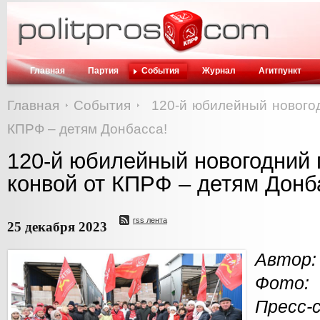
Главная
Партия
События
Журнал
Агитпункт
Главная
События
120-й юбилейный нового
КПРФ – детям Донбасса!
120-й юбилейный новогодний
конвой от КПРФ – детям Донб
rss лента
25 декабря 2023
Автор:
Фото:
Пресс-