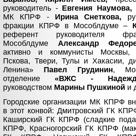
руководитель -
Евгения Наумова,
МК КПРФ -
Ирина Снеткова,
рук
фракции КПРФ в Мособлдуме –
референт руководителя 
Мособлдуме
Александр Федоре
активно и коммунисты Москвы, 
Пскова, Твери, Тулы и Хакасии, д
Ленина»
Павел Грудин
ин
, Мос
отделение
«ВЖС - Надежда
руководством
Марины Пушкиной
и 
Городские организации МК КПРФ вн
в этот конвой: Дмитровский ГК КПР
Каширский ГК КПРФ (сладкие подар
КПРФ, Красногорский ГК КПРФ (мак