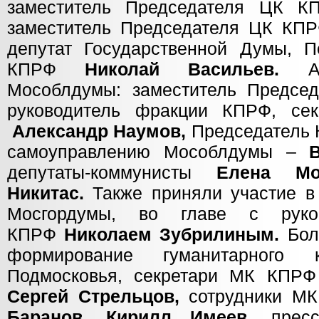
заместитель Председателя ЦК 
заместитель Председателя ЦК К
депутат Государственной Думы, 
КПРФ
Николай Васильев.
А 
Мособлдумы: заместитель Предсе
руководитель фракции КПРФ, с
Александр Наумов,
Председатель 
самоуправлению Мособлдумы –
депутаты-коммунисты
Елена Мокр
Никитас.
Также приняли участие в 
Мосгордумы, во главе с руко
КПРФ
Николаем Зубрилиным.
Бол
формирование гуманитарного 
Подмосковья, секретари МК КПР
Сергей Стрельцов,
сотрудники М
Баранов, Кирилл Имеев,
прес