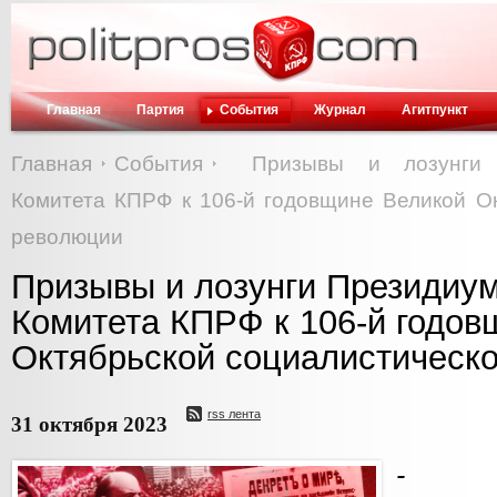
Главная
Партия
События
Журнал
Агитпункт
Главная
События
Призывы и лозунги 
Комитета КПРФ к 106-й годовщине Великой Ок
революции
Призывы и лозунги Президиу
Комитета КПРФ к 106-й годов
Октябрьской социалистическ
rss лента
31 октября 2023
- С