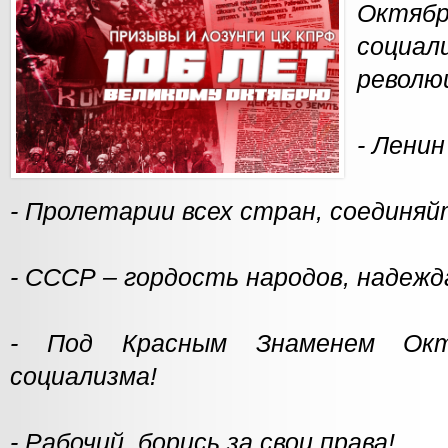
Октябр
социал
револю
- Ленин
- Пролетарии всех стран, соединяй
- СССР – гордость народов, надежд
- Под Красным Знаменем Ок
социализма!
- Рабочий, борись за свои права!