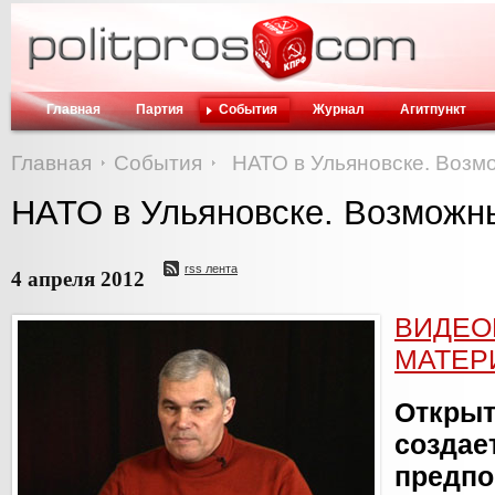
Главная
Партия
События
Журнал
Агитпункт
Главная
События
НАТО в Ульяновске. Возм
НАТО в Ульяновске. Возможн
rss лента
4 апреля 2012
ВИДЕО
МАТЕР
Откр
создае
предп