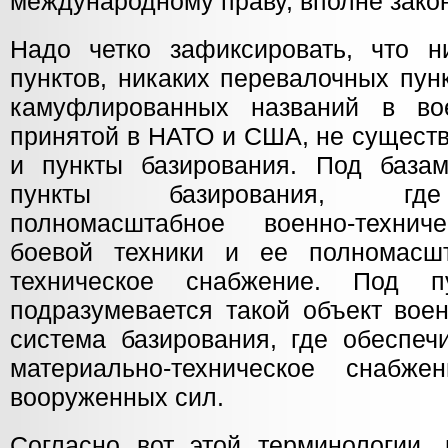
международному праву, вполне зако
Надо четко зафиксировать, что ни
пунктов, никаких перевалочных пун
камуфлированных названий в вое
принятой в НАТО и США, не существ
и пункты базирования. Под база
пункты базирования, где
полномасштабное военно-технич
боевой техники и ее полномасшт
техническое снабжение. Под п
подразумевается такой объект вое
система базирования, где обеспеч
материально-техническое снаб
вооруженных сил.
Согласно вот этой терминологии, 