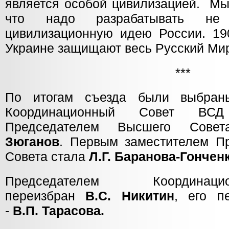
является особой цивилизацией. Мы
что надо разрабатывать не
цивилизационную идею России. 19
Украине защищают весь Русский Ми
***
По итогам съезда были выбра
Координационный Совет ВСД
Председателем Высшего Совет
Зюганов
. Первым заместителем П
Совета стала
Л.Г. Баранова-Гонченк
Председателем Координац
переизбран
В.С. Никитин
, его п
-
В.П. Тарасова.