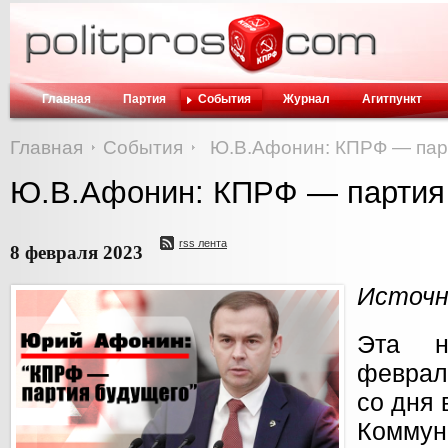
Главная
Партия
События
Журнал
Агитпункт
Главная
События
Ю.В.Афонин: КПРФ — пар
Ю.В.Афонин: КПРФ — партия
rss лента
8 февраля 2023
Источни
Эта н
феврал
со дня 
Коммун