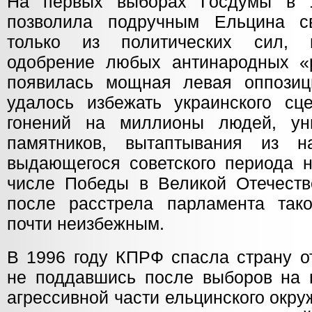
На первых выборах Госдумы в 
позволила подручным Ельцина св
только из политических сил, 
одобрение любых антинародных «
появилась мощная левая оппозиц
удалось избежать украинского сц
гонений на миллионы людей, уни
памятников, вытаптывания из н
выдающегося советского периода н
числе Победы в Великой Отечеств
после расстрела парламента так
почти неизбежным.
В 1996 году КПРФ спасла страну о
не поддавшись после выборов на 
агрессивной части ельцинского окр