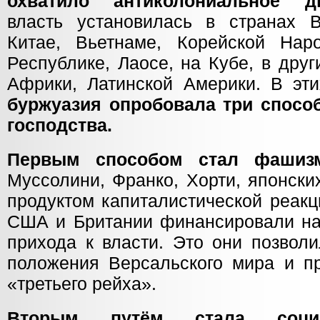
охватило антиколониальное 
власть установилась в странах 
Китае, Вьетнаме, Корейской Наро
Республике, Лаосе, на Кубе, в друг
Африки, Латинской Америки. В эт
буржуазия опробовала три спосо
господства.
Первым способом стал фаши
Муссолини, Франко, Хорти, японски
продуктом капиталистической реак
США и Британии финансировали нац
прихода к власти. Это они позвол
положения Версальского мира и пр
«третьего рейха».
Вторым путём стала соци