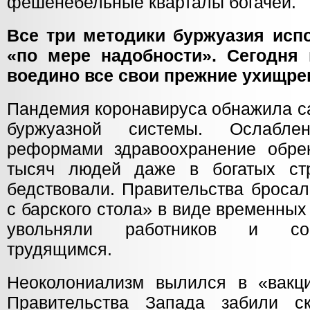
фешенебельные кварталы богачей.
Все три методики буржуазия исп
«по мере надобности». Сегодня 
воедино все свои прежние ухищре
Пандемия коронавируса обнажила с
буржуазной системы. Ослабле
реформами здравоохранение обре
тысяч людей даже в богатых ст
бедствовали. Правительства броса
с барского стола» в виде временных
увольняли работников и со
трудящимся.
Неоколониализм вылился в «вакц
Правительства Запада забили с