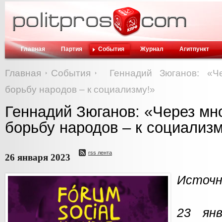
Главная
Партия
События
Журнал
Агитпункт
Главная
События
Геннадий Зюганов: «Ч
борьбу народов – к социализму!»
Геннадий Зюганов: «Через мн
борьбу народов – к социализм
rss лента
26 января 2023
Источн
23 ян