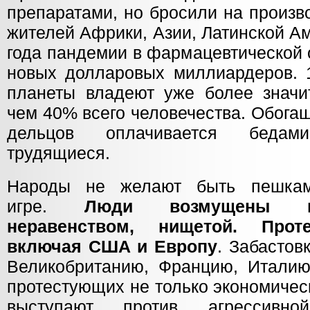
препаратами, но бросили на произ
жителей Африки, Азии, Латинской А
года пандемии в фармацевтической 
новых долларовых миллиардеров. 
планеты владеют уже более значи
чем 40% всего человечества. Обога
дельцов оплачивается беда
трудящиеся.
Народы не желают быть пешкам
игре.
Люди возмущены нес
неравенством, нищетой.
Прот
включая США и Европу
. Забастов
Великобританию, Францию, Италию
протестующих не только экономичес
выступают против агрессивно