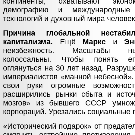
континенты, охватывают экон
демографию и международные 
технологий и духовный мира челове
Причина глобальной нестаби
капитализма.
Ещё
Маркс
и
Эн
неизбежность. Масштабы ны
колоссальны. Чтобы понять ег
оглянуться на 30 лет назад. Разру
империалистов «манной небесной».
свои руки огромные возможнос
расширились рынки сбыта и источ
мозгов» из бывшего СССР умно
корпораций. Урезались социальные
«Исторический подарок» от предате
смягчить острейшие противоречия 