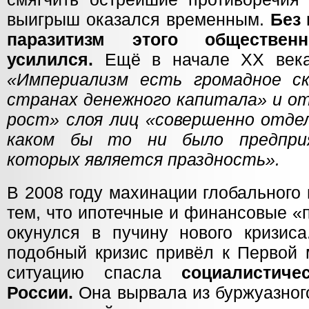
выигрыш оказался временным.
Без
паразитизм этого обществен
усилился.
Ещё в начале XX ве
«Империализм есть громадное ск
странах денежного капитала» и о
рост» слоя лиц «совершенно отде
каком бы то ни было предпри
которых является праздность».
В 2008 году махинации глобального
тем, что ипотечные и финансовые «
окунулся в пучину нового кризис
подобный кризис привёл к Первой 
ситуацию спасла
социалистич
России.
Она вырвала из буржуазног