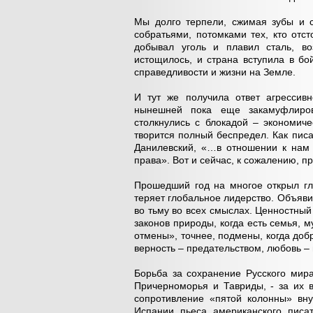
Мы долго терпели, сжимая зубы и с
собратьями, потомками тех, кто отс
добывал уголь и плавил сталь, во
истощилось, и страна вступила в бо
справедливости и жизни на Земле.
И тут же получила ответ агрессив
нынешней пока еще закамуфлиров
столкнулись с блокадой – экономиче
творится полный беспредел. Как писа
Данилевский, «…в отношении к нам 
права». Вот и сейчас, к сожалению, пр
Прошедший год на многое открыл гл
теряет глобальное лидерство. Объяви
во тьму во всех смыслах. Ценностный
законов природы, когда есть семья, м
отмены», точнее, подмены, когда добр
верность – предательством, любовь –
Борьба за сохранение Русского мира
Причерноморья и Тавриды, - за их 
сопротивление «пятой колонны» вн
Испании пьеса американского писа