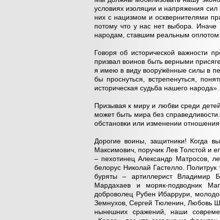
условиях изоляции и напряжения сил 
них с нацизмом и осквернителями пр
потому что у нас нет выбора. Иначе
народам, ставшим реальным оплотом 
Говоря об исторической важности п
призвал воинов быть верными присяге
я имею в виду вооружённые силы в пе
бы проснуться, встрепенуться, поня
историческая судьба нашего народа».
Призывая к миру и любви среди детей
может быть мира без справедливости
обстановки или изменении отношения
Дорогие воины, защитники! Когда в
Максимович, поручик Лев Толстой и е
– пехотинец Александр Матросов, ле
белорус Николай Гастелло. Политрук
буряты – артиллерист Владимир Б
Мардахаев и моряк-подводник Маг
доброволец Рубен Ибаррури, молодо
Земнухов, Сергей Тюленин, Любовь Ш
нынешних сражений, наши современ