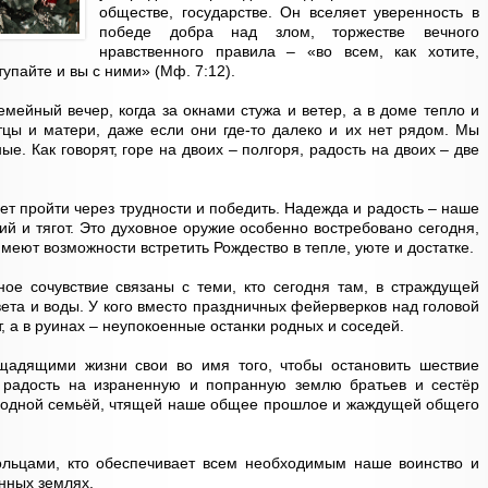
обществе, государстве. Он вселяет уверенность в
победе добра над злом, торжестве вечного
нравственного правила – «во всем, как хотите,
тупайте и вы с ними» (Мф. 7:12).
мейный вечер, когда за окнами стужа и ветер, а в доме тепло и
тцы и матери, даже если они где-то далеко и их нет рядом. Мы
ые. Как говорят, горе на двоих – полгоря, радость на двоих – две
ет пройти через трудности и победить. Надежда и радость – наше
й и тягот. Это духовное оружие особенно востребовано сегодня,
меют возможности встретить Рождество в тепле, уюте и достатке.
ое сочувствие связаны с теми, кто сегодня там, в страждущей
вета и воды. У кого вместо праздничных фейерверков над головой
т, а в руинах – неупокоенные останки родных и соседей.
адящими жизни свои во имя того, чтобы остановить шествие
 радость на израненную и попранную землю братьев и сестёр
, одной семьёй, чтящей наше общее прошлое и жаждущей общего
льцами, кто обеспечивает всем необходимым наше воинство и
нных землях.