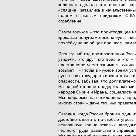
колонна» сделала это понятие нар
«спящие» затаились в начальственных 
станем сырьевым придатком США
ограбление.
Самое горькое – это происходящее на
кровавые полуграмотные клоуны, лиш
похлёбку наше общее прошлое, памят
Прошедший год противостояния Росси
увидели, кто друг, кто враг, а кто 
пространстве часто занимает выжида
возьмёт», - чтобы в нужное время усп
руля своих государств и капиталы в
опасности, забывая, что долг платеж
На нашей стороне поддержка как мир
народов Сирии и Ирана, социалистиче
Мы опираемся на солидарность народ
многих стран – даже тех, чьи правите
Сегодня, когда России брошен один и
достойно ответить на любые угрозы
основанную как на вековых народных
честного труда, равенства и справе
Мы должны мобилизовать нашу эконом