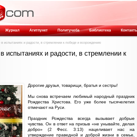
Журнал
Агитпункт
Политучеба
Библиотека
Контакт
е в испытаниях и радости, в стремлении к победе и возрождению
 в испытаниях и радости, в стремлении к
Дорогие друзья, товарищи, братья и сестры!
Мы снова встречаем любимый народный праздник
Рождества Христова. Его уже более тысячелетия
отмечают на Руси.
Праздник Рождества всегда вызывает добрые
чувства. Он в ответ на призыв «не унывайте, делая
добро» (2 Фесс. 3:13) нацеливает нас на
утверждение праведной и доброй жизни в семье,