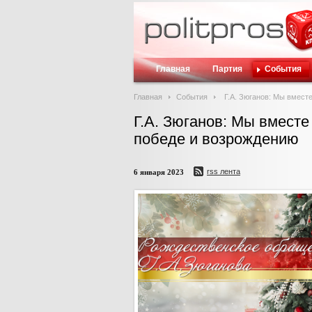
Главная
Партия
События
Главная
События
Г.А. Зюганов: Мы вмест
Г.А. Зюганов: Мы вместе
победе и возрождению
rss лента
6 января 2023