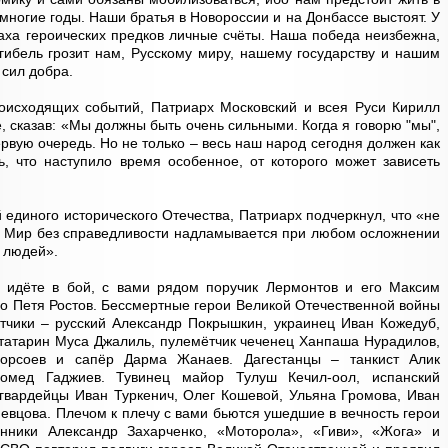
многие годы. Наши братья в Новороссии и на Донбассе выстоят. У
аха героических предков личные счёты. Наша победа неизбежна,
 гибель грозит нам, Русскому миру, нашему государству и нашим
сил добра.
роисходящих событий, Патриарх Московский и всея Руси Кирилл
, сказав: «Мы должны быть очень сильными. Когда я говорю "мы",
рвую очередь. Но не только – весь наш народ сегодня должен как
ть, что наступило время особенное, от которого может зависеть
 единого исторического Отечества, Патриарх подчеркнул, что «не
. Мир без справедливости надламывается при любом осложнении
 людей».
ы идёте в бой, с вами рядом поручик Лермонтов и его Максим
го Петя Ростов. Бессмертные герои Великой Отечественной войны
тчики – русский Александр Покрышкин, украинец Иван Кожедуб,
 татарин Муса Джалиль, пулемётчик чеченец Ханпаша Нурадилов,
орсоев и сапёр Дарма Жанаев. Дагестанцы – танкист Алик
омед Гаджиев. Тувинец майор Тулуш Кечил-оол, испанский
гвардейцы Иван Туркенич, Олег Кошевой, Ульяна Громова, Иван
евцова. Плечом к плечу с вами бьются ушедшие в вечность герои
ники Александр Захарченко, «Моторола», «Гиви», «Жога» и