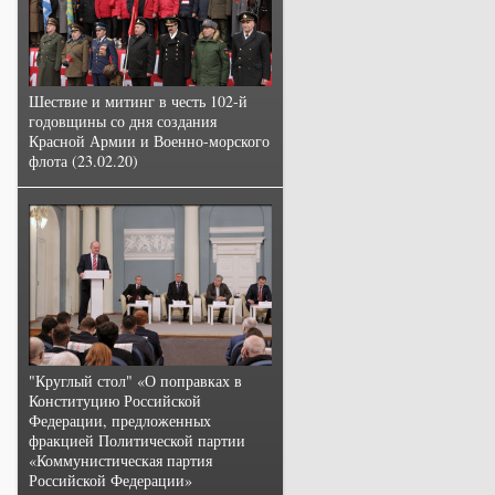
Шествие и митинг в честь 102-й
годовщины со дня создания
Красной Армии и Военно-морского
флота (23.02.20)
"Круглый стол" «О поправках в
Конституцию Российской
Федерации, предложенных
фракцией Политической партии
«Коммунистическая партия
Российской Федерации»