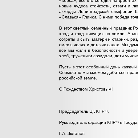
«Корса», все кто сегодня на фронта
новые чудеса стойкости, отваги и 
аккорды Ленинградской симфонии Шо
«Славься» Глинки. С ними победа точ
В этот светлый семейный праздник Ро
хлад и глад живущих на земле. А м
согреты и сыты матери и старики, раз
смех в яслях и детских садах. Мы дум
все мы жили в безопасности и увер
хлеб, труженики созидали, дети учили
Пусть в этот особенный день каждый
Совместно мы сможем добиться правды
российской земле.
С Рождеством Христовым!
Председатель ЦК КПРФ,
Руководитель фракции КПРФ в Госуда
Г.А. Зюганов