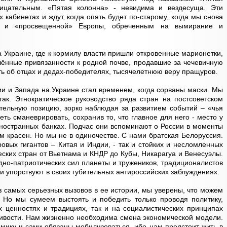
ицательным. «Пятая колонна» - невидима и вездесуща. Эти
кабинетах и ждут, когда опять будет по-старому, когда мы снова
 и «просвещенной» Европы, обреченным на вымирание и
 Украине, где к кормилу власти пришли откровенные марионетки,
ённые привязанности к родной почве, продавшие за чечевичную
ь об отцах и дедах-победителях, тысячелетнюю веру пращуров.
и и Запада на Украине стал временем, когда сорваны маски. Мы
– так. Этнократическое руководство ряда стран на постсоветском
тельную позицию, зорко наблюдая за развитием событий – «чья
еть сманеврировать, сохранив то, что главное для него - место у
 иностранных банках. Подчас они вспоминают о России в моменты
ом красен. Но мы не в одиночестве. С нами братская Белоруссия.
овых гигантов – Китая и Индии, - так и стойких и несломленных
ских стран от Вьетнама и КНДР до Кубы, Никарагуа и Венесуэлы.
но-патриотических сил планеты и тружеников, традиционалистов
ли упорствуют в своих губительных антироссийских заблуждениях.
з самых серьезных вызовов в ее истории, мы уверены, что можем
. Но мы сумеем выстоять и победить только проводя политику,
 ценностях и традициях, так и на социалистических принципах
дливости. Нам жизненно необходима смена экономической модели.
ику и сами обязаны мобилизоваться, ибо нам предстоит жить в