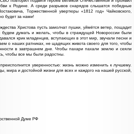
х СВО повторил подвиги героев Великой Отечественной и проявил
любви к Родине. А среди разрывов снарядов слышатся победные
стаковича, Торжественной увертюры «1812 год» Чайковского,
но будет за нами!
ждества Христова пусть замолчат пушки, уймётся ветер, пощадит
ы будем думать и желать, чтобы в страждущей Новороссии были
давался крик младенцев, вступающих в этот мир, звучали песни и
аем о наших ратниках, не щадящих живота своего для того, чтобы
енности в завтрашнем дне. Чтобы пахари пахали землю и сеяли
сь, чтобы все мы были радостны.
 преисполнится уверенностью: жизнь можно изменить к лучшему.
, мира и достойной жизни для всех и каждого на нашей русской,
рственной Думе РФ