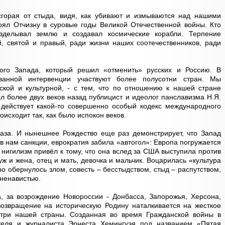
горая от стыда, видя, как убивают и измываются над нашими
тоял Отчизну в суровые годы Великой Отечественной войны. Кто
зделывал землю и создавал космические корабли. Терпение
й, святой и правый, ради жизни наших соотечественников, ради
ного Запада, который решил «отменить» русских и Россию. В
анной интервенции участвуют более полусотни стран. Мы
ской и культурной, - с тем, что по отношению к нашей стране
л более двух веков назад публицист и идеолог панславизма Н.Я.
действует какой-то совершенно особый кодекс международного
оисходит так, как было испокон веков.
аза. И нынешнее Рождество еще раз демонстрирует, что Запад
в нам санкции, еврократия забила «автогол»: Европа погружается
 нигилизм привёл к тому, что она вслед за США выступила против
уж и жена, отец и мать, девочка и мальчик. Воцарилась «культура
о обернулось злом, совесть – бесстыдством, стыд – распутством,
 ненавистью.
, за возрождение Новороссии - Донбасса, Запорожья, Херсона,
возвращение на историческую Родину наталкивается на жесткое
утри нашей страны. Созданная во время Гражданской войны в
теля и журналиста Эрнеста Хемингуэя под названием «Пятая