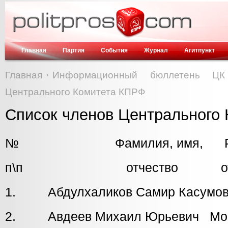
Главная
Партия
События
Журнал
Агитпункт
Главная
Информационный бюллетень Ц
Центрального Комитета КПРФ
Список членов Центрального
№ Фамилия, имя, Реги
п\п отчество отделе
1. Абдулхаликов Самир Касумови
2. Авдеев Михаил Юрьевич Мос