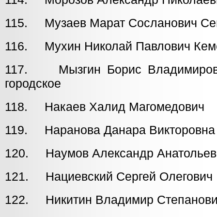
115. Музаев Марат Сосланович Се
116. Мухин Николай Павлович Кем
117. Мызгин Борис Владими
городское
118. Накаев Халид Магомедови
119. Наранова Данара Викторов
120. Наумов Александр Анатолье
121. Нациевский Сергей Олегов
122. Никитин Владимир Степанов