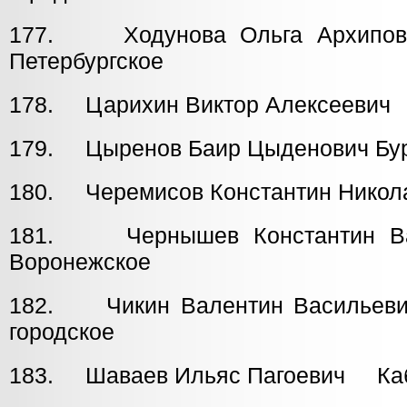
177. Ходунова Ольга Ар
Петербургское
178. Царихин Виктор Алексееви
179. Цыренов Баир Цыденович Бур
180. Черемисов Константин Ник
181. Чернышев Констант
Воронежское
182. Чикин Валентин Васил
городское
183. Шаваев Ильяс Пагоевич Каб