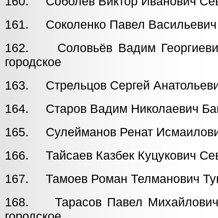
160. Соболев Виктор Иванович Се
161. Соколенко Павел Васильев
162. Соловьёв Вадим Георг
городское
163. Стрельцов Сергей Анатольев
164. Старов Вадим Николаевич Ба
165. Сулейманов Ренат Исмаилов
166. Тайсаев Казбек Куцукович Се
167. Тамоев Роман Телманович Ту
168. Тарасов Павел Михайл
городское