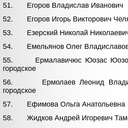
51. Егоров Владислав Иванови
52. Егоров Игорь Викторович Чел
53. Езерский Николай Николаев
54. Емельянов Олег Владиславо
55. Ермалавичюс Юозас Юоз
городское
56. Ермолаев Леонид Владими
городское
57. Ефимова Ольга Анатольевн
58. Жидков Андрей Игоревич Тамб