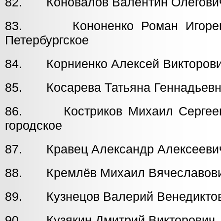
82. Коновалов Валентин Олегов
83. Кононенко Роман Иг
Петербургское
84. Корниенко Алексей Викторови
85. Косарева Татьяна Геннадье
86. Костриков Михаил Серг
городское
87. Кравец Александр Алексее
88. Кремлёв Михаил Вячеславов
89. Кузнецов Валерий Венедиктов
90. Кузякин Дмитрий Викторови