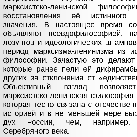
марксистско-ленинской филосо
восстановления её истинного на
значения. В настоящее время с
объявляют псевдофилософией, на
лозунгов и идеологических штампов
период марксизма-ленинизма из ис
философии. Зачастую это делают
которые ранее пели ей дифирамб
других за отклонения от «единстве
Объективный взгляд позволяе
марксистско-ленинская философия 
которая тесно связана с отечестве
историей и в не меньшей мере вы
дух России, чем, например, 
Серебряного века.