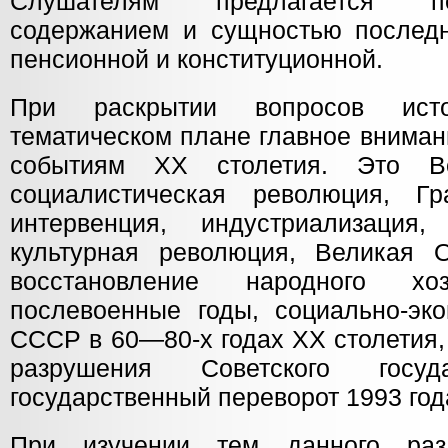
Слушателям предлагается п
содержанием и сущностью послед
пенсионной и конституционной.
При раскрытии вопросов ист
тематическом плане главное внима
событиям ХХ столетия. Это Ве
социалистическая революция, Г
интервенция, индустриализация,
культурная революция, Великая О
восстановление народного 
послевоенные годы, социально-эко
СССР в 60—80-х годах ХХ столетия,
разрушения Советского госу
государственный переворот 1993 год
При изучении тем данного раз