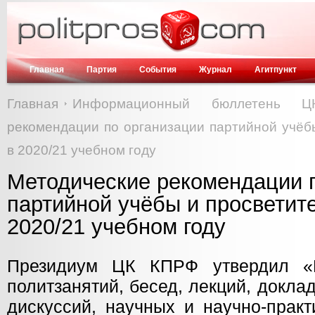
Главная
Партия
События
Журнал
Агитпункт
Главная
Информационный бюллетень 
рекомендации по организации партийной учёб
в 2020/21 учебном году
Методические рекомендации 
партийной учёбы и просветит
2020/21 учебном году
Президиум ЦК КПРФ утвердил «
политзанятий, бесед, лекций, доклад
дискуссий, научных и научно-прак