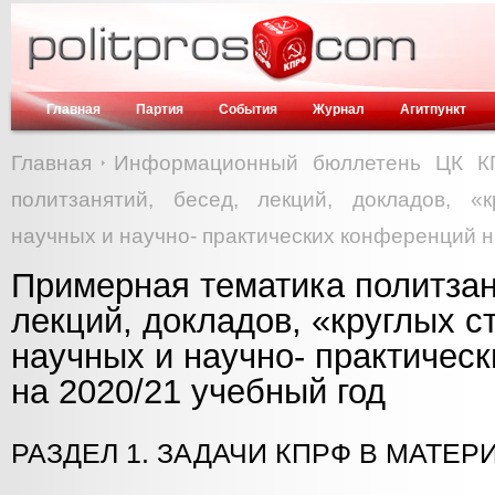
Главная
Партия
События
Журнал
Агитпункт
Главная
Информационный бюллетень ЦК 
политзанятий, бесед, лекций, докладов, «к
научных и научно- практических конференций н
Примерная тематика политзан
лекций, докладов, «круглых с
научных и научно- практичес
на 2020/21 учебный год
РАЗДЕЛ 1. ЗАДАЧИ КПРФ В МАТЕ