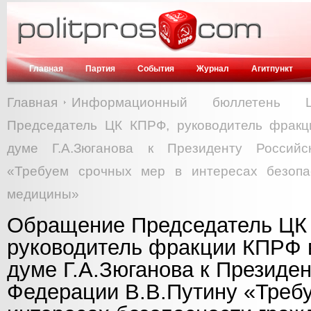
Главная
Партия
События
Журнал
Агитпункт
Главная
Информационный бюллетень
Председатель ЦК КПРФ, руководитель фракц
думе Г.А.Зюганова к Президенту Российс
«Требуем срочных мер в интересах безопа
медицины»
Обращение Председатель ЦК
руководитель фракции КПРФ 
думе Г.А.Зюганова к Президе
Федерации В.В.Путину «Треб