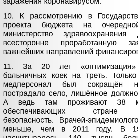
заражения коронавирусом.
10. К рассмотрению в Государс
проекта бюджета на очередно
министерство здравоохранения 
всесторонне проработанную з
важнейших направлений финансиров
11. За 20 лет «оптимизация»
больничных коек на треть. Тольк
медперсонал был сокращён 
пострадало село, лишённое должно
А ведь там проживают 38 ми
обеспечивающих стране пр
безопасность. Врачей-эпидемиоло
меньше, чем в 2011 году. В 
насчитывалось 140 тысяч бол