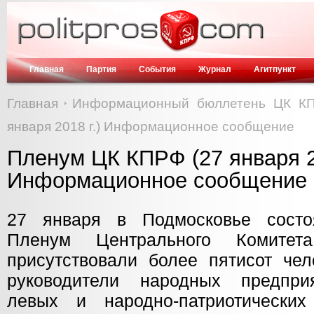
Главная
Партия
События
Журнал
Агитпункт
Главная
Информационный бюллетень ЦК К
января 2018 г.) Информационное сообщение
Пленум ЦК КПРФ (27 января 20
Информационное сообщение
27 января в Подмосковье состоя
Пленум Центрального Комит
присутствовали более пятисот че
руководители народных предприя
левых и народно-патриотических