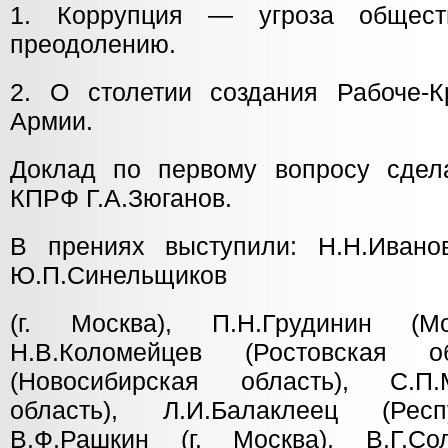
1. Коррупция — угроза общес
преодолению.
2. О столетии создания Рабоче-К
Армии.
Доклад по первому вопросу сдел
КПРФ Г.А.Зюганов.
В прениях выступили: Н.Н.Иванов
Ю.П.Синельщиков
(г. Москва), П.Н.Грудинин (Мо
Н.В.Коломейцев (Ростовская об
(Новосибирская область), С.П
область), Л.И.Балаклеец (Рес
В.Ф.Рашкин (г. Москва), В.Г.Со