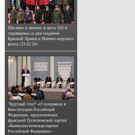
Шествие и митинг в честь 102-й
годовщины со дня создания
Красной Армии и Военно-морского
флота (23.02.20)
"Круглый стол" «О поправках в
Конституцию Российской
Федерации, предложенных
фракцией Политической партии
«Коммунистическая партия
Российской Федерации»