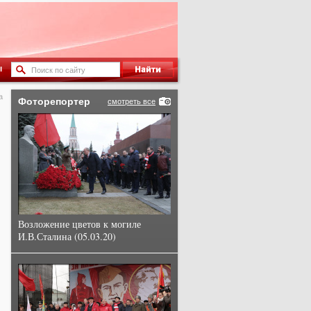
ы
а
Фоторепортер
смотреть все
Возложение цветов к могиле
И.В.Сталина (05.03.20)