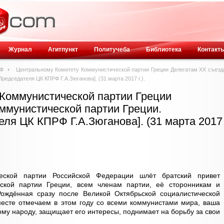
Журнал
Агитпункт
Политучеба
Библиотека
Контакт
РФ
Центральному Комитету Коммунистической партии Греции Делегатам ХХ съезд
редседателя ЦК КПРФ Г.А.Зюганова]. (31 марта 2017 г.).
Коммунистической партии Греции
ммунистической партии Греции.
ля ЦК КПРФ Г.А.Зюганова]. (31 марта 2017
еской партии Российской Федерации шлёт братский привет
ской партии Греции, всем членам партии, её сторонникам и
ождённая сразу после Великой Октябрьской социалистической
месте отмечаем в этом году со всеми коммунистами мира, ваша
ому народу, защищает его интересы, поднимает на борьбу за свои