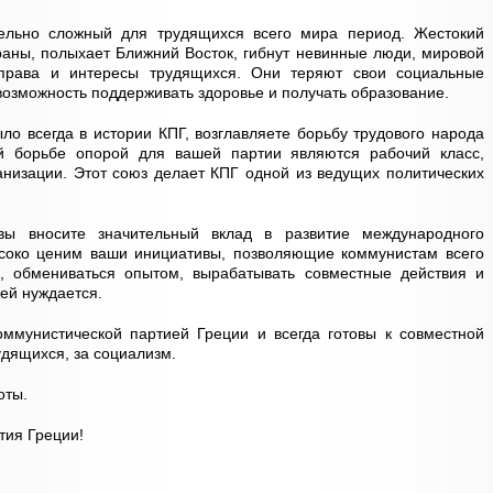
ельно сложный для трудящихся всего мира период. Жестокий
траны, полыхает Ближний Восток, гибнут невинные люди, мировой
права и интересы трудящихся. Они теряют свои социальные
возможность поддерживать здоровье и получать образование.
ыло всегда в истории КПГ, возглавляете борьбу трудового народа
ой борьбе опорой для вашей партии являются рабочий класс,
низации. Этот союз делает КПГ одной из ведущих политических
вы вносите значительный вклад в развитие международного
соко ценим ваши инициативы, позволяющие коммунистам всего
, обмениваться опытом, вырабатывать совместные действия и
ней нуждается.
ммунистической партией Греции и всегда готовы к совместной
удящихся, за социализм.
оты.
тия Греции!