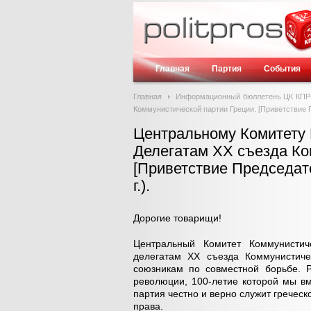
Главная
Партия
События
Главная
Информационный бюллетень ЦК КП
Коммунистической партии Греции. [Приветствие П
Центральному Комитету 
Делегатам ХХ съезда Ко
[Приветствие Председате
г.).
Дорогие товарищи!
Центральный Комитет Коммунистич
делегатам ХХ съезда Коммунистиче
союзникам по совместной борьбе. Р
революции, 100-летие которой мы в
партия честно и верно служит греческ
права.