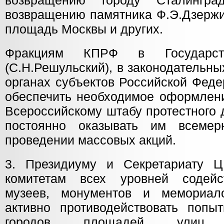
возвращению городу Сталингр
возвращению памятника Ф.Э.Дзержи
площадь Москвы и других.
Фракциям КПРФ в Государс
(С.Н.Решульский), в законодательн
органах субъектов Российской Феде
обеспечить необходимое оформлени
Всероссийскому штабу протестного 
постоянно оказывать им всеме
проведении массовых акций.
3. Президиуму и Секретариату 
комитетам всех уровней содейс
музеев, монументов и мемориало
активно противодействовать попы
городов, площадей, улиц,