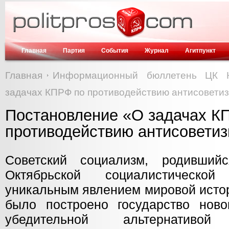
Главная
Партия
События
Журнал
Агитпункт
Главная
Информационный бюллетень ЦК 
задачах КПРФ по противодействию антисоветиз
Постановление «О задачах К
противодействию антисоветиз
Советский социализм, родивши
Октябрьской социалистическо
уникальным явлением мировой истор
было построено государство нов
убедительной альтернативой 