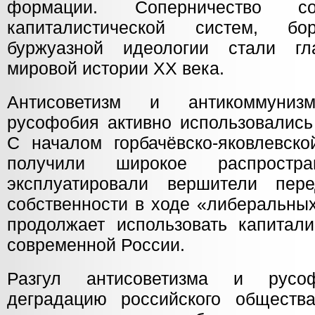
формации. Соперничество со
капиталистической систем, б
буржуазной идеологии стали г
мировой истории ХХ века.
Антисоветизм и антикоммуниз
русофобия активно использовались
С началом горбачёвско-яковлевско
получили широкое распростр
эксплуатировали вершители пер
собственности в ходе «либеральны
продолжает использовать капитали
современной России.
Разгул антисоветизма и русо
деградацию российского общества