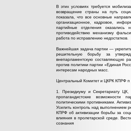
В этих условиях требуется мобилиз
возвращение страны на путь социа
показала, что все основные направ
организационное, кадровое, инфо
партийные отделения оказались 
противодействию механизму фальси
работа по исправлению недостатков.
Важнейшая задача партии — укрепить
решительную борьбу за утвержд
внепарламентскую составляющую ра
против политики партии «Единая Рос
интересам народных масс.
Центральный Комитет и ЦКРК КПРФ п о с
1. Президиуму и Секретариату ЦК,
пропагандистские возможности п
политическими противниками. Активи
Усилить контроль над выполнением ре
КПРФ об активизации борьбы за соц
влияния в пролетарской среде. Вест
сознания