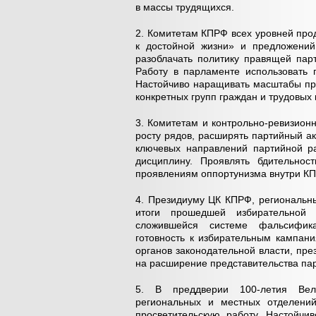
в массы трудящихся.
2. Комитетам КПРФ всех уровней про
к достойной жизни» и предложений
разоблачать политику правящей пар
Работу в парламенте использовать 
Настойчиво наращивать масштабы про
конкретных групп граждан и трудовых 
3. Комитетам и контрольно-ревизион
росту рядов, расширять партийный а
ключевых направлений партийной ра
дисциплину. Проявлять бдительнос
проявлениям оппортунизма внутри К
4. Президиуму ЦК КПРФ, региональн
итоги прошедшей избирательной 
сложившейся системе фальсифика
готовность к избирательным кампан
органов законодательной власти, пр
на расширение представительства пар
5. В преддверии 100-летия Вели
региональных и местных отделений
просветительскую работу. Настойчи