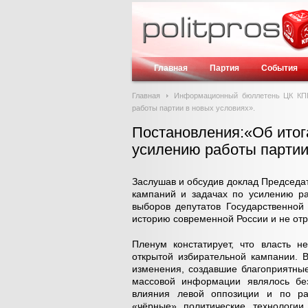
Главная
Партия
События
Главная
Информационный бюллетень ЦК К
работы партии в новых условиях».
Постановления:«Об итог
усилению работы партии
Заслушав и обсудив доклад Председа
кампаний и задачах по усилению ра
выборов депутатов Государственной
историю современной России и не от
Пленум констатирует, что власть 
открытой избирательной кампании. 
изменения, создавшие благоприятны
массовой информации являлось бе
влияния левой оппозиции и по рас
«чёрные» политические технологии