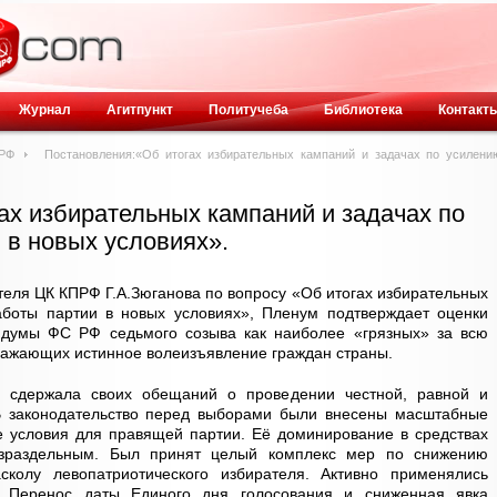
Журнал
Агитпункт
Политучеба
Библиотека
Контакт
ПРФ
Постановления:«Об итогах избирательных кампаний и задачах по усилени
ах избирательных кампаний и задачах по
 в новых условиях».
теля ЦК КПРФ Г.А.Зюганова по вопросу «Об итогах избирательных
боты партии в новых условиях», Пленум подтверждает оценки
 думы ФС РФ седьмого созыва как наиболее «грязных» за всю
ражающих истинное волеизъявление граждан страны.
не сдержала своих обещаний о проведении честной, равной и
В законодательство перед выборами были внесены масштабные
е условия для правящей партии. Её доминирование в средствах
зраздельным. Был принят целый комплекс мер по снижению
колу левопатриотического избирателя. Активно применялись
. Перенос даты Единого дня голосования и сниженная явка