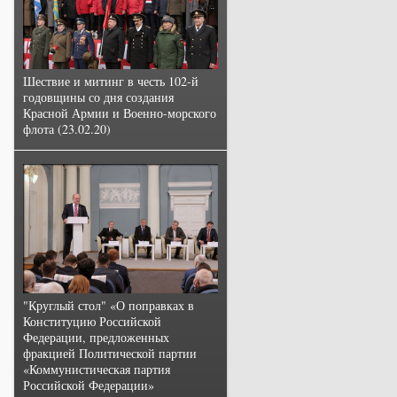
Шествие и митинг в честь 102-й
годовщины со дня создания
Красной Армии и Военно-морского
флота (23.02.20)
"Круглый стол" «О поправках в
Конституцию Российской
Федерации, предложенных
фракцией Политической партии
«Коммунистическая партия
Российской Федерации»