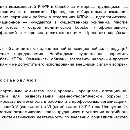
ация возможностей КПРФ в борьбе за интересы трудящихся, за
листического развития. Прошедшая избирательная кампания
ления партийной работы в отделениях КПРФ — идеологическое,
рмационное — нуждаются в существенном усилении. Многие
не готовы к острой политической борьбе, к эффективному
фикаций и «чёрным» политтехнологиям. Предстоит серьёзная
 свой авторитет как единственной оппозиционной силы, ведущей
ение народовластия. Необходимо существенно нарастить
боты КПРФ. Коммунисты обязаны возглавить народный протест
сия» и не допустить его использования внешними силами вопреки
 т а н о в л я ю т:
 партийным комитетам всех уровней наращивать агитационно-
артии для развёртывания идейно-теоретической борьбы с
зировать деятельность в рабочих и в профсоюзных организациях.
шений V (июньского) и VI (октябрьского) 2014 года Пленумов ЦК
иально-экономические права трудящихся и усилении партийного
и систематическую деятельность по внесению социалистического