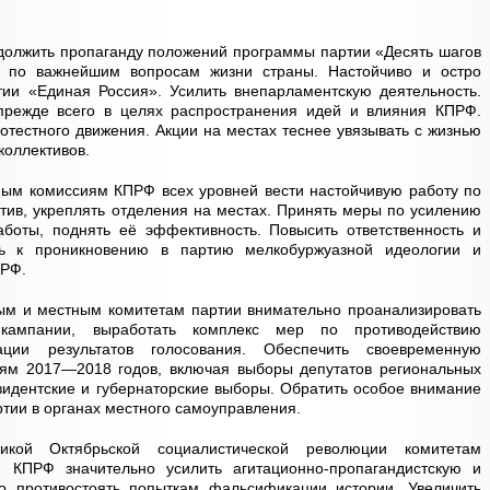
должить пропаганду положений программы партии «Десять шагов
 по важнейшим вопросам жизни страны. Настойчиво и остро
тии «Единая Россия». Усилить внепарламентскую деятельность.
прежде всего в целях распространения идей и влияния КПРФ.
тестного движения. Акции на местах теснее увязывать с жизнью
коллективов.
ным комиссиям КПРФ всех уровней вести настойчивую работу по
ктив, укреплять отделения на местах. Принять меры по усилению
боты, поднять её эффективность. Повысить ответственность и
ть к проникновению в партию мелкобуржуазной идеологии и
ПРФ.
ым и местным комитетам партии внимательно проанализировать
кампании, выработать комплекс мер по противодействию
ции результатов голосования. Обеспечить своевременную
иям 2017—2018 годов, включая выборы депутатов региональных
езидентские и губернаторские выборы. Обратить особое внимание
тии в органах местного самоуправления.
кой Октябрьской социалистической революции комитетам
 КПРФ значительно усилить агитационно-пропагандистскую и
во противостоять попыткам фальсификации истории. Увеличить