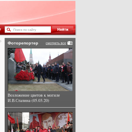
ы
ю
Фоторепортер
смотреть все
Возложение цветов к могиле
И.В.Сталина (05.03.20)