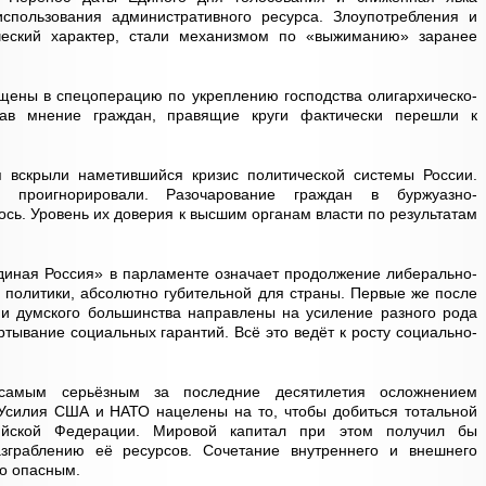
спользования административного ресурса. Злоупотребления и
еский характер, стали механизмом по «выжиманию» заранее
щены в спецоперацию по укреплению господства олигархическо-
тав мнение граждан, правящие круги фактически перешли к
я вскрыли наметившийся кризис политической системы России.
 проигнорировали. Разочарование граждан в буржуазно-
сь. Уровень их доверия к высшим органам власти по результатам
диная Россия» в парламенте означает продолжение либерально-
 политики, абсолютно губительной для страны. Первые же после
 и думского большинства направлены на усиление разного рода
тывание социальных гарантий. Всё это ведёт к росту социально-
 самым серьёзным за последние десятилетия осложнением
Усилия США и НАТО нацелены на то, чтобы добиться тотальной
сийской Федерации. Мировой капитал при этом получил бы
зграблению её ресурсов. Сочетание внутреннего и внешнего
о опасным.