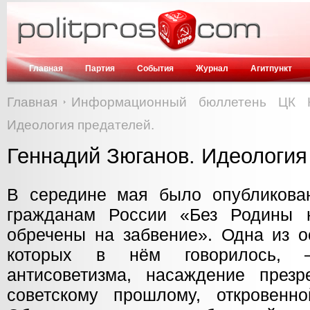
Главная
Партия
События
Журнал
Агитпункт
Главная
Информационный бюллетень ЦК 
Идеология предателей.
Геннадий Зюганов. Идеология
В середине мая было опубликова
гражданам России «Без Родины
обречены на забвение». Одна из о
которых в нём говорилось, 
антисоветизма, насаждение през
советскому прошлому, откровенн