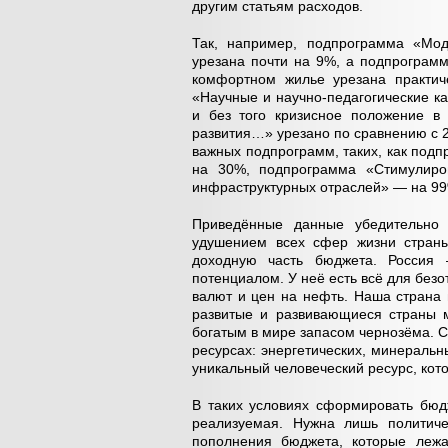
другим статьям расходов.
Так, например, подпрограмма «Мод
урезана почти на 9%, а подпрограм
комфортном жилье урезана практич
«Научные и научно-педагогические к
и без того кризисное положение в
развития…» урезано по сравнению с 
важных подпрограмм, таких, как под
на 30%, подпрограмма «Стимулиро
инфраструктурных отраслей» — на 99%,
Приведённые данные убедительно п
удушением всех сфер жизни страны
доходную часть бюджета. Россия
потенциалом. У неё есть всё для безо
валют и цен на нефть. Наша страна 
развитые и развивающиеся страны м
богатым в мире запасом чернозёма. 
ресурсах: энергетических, минеральны
уникальный человеческий ресурс, кот
В таких условиях сформировать бюд
реализуемая. Нужна лишь политиче
пополнения бюджета, которые лежа