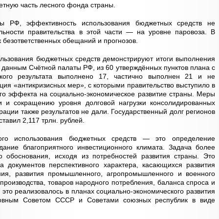
етную часть лесного фонда страны.
ы РФ, эффективность использования бюджетных средств не
ьности правительства в этой части — на уровне паровоза. В
к безответственных обещаний и прогнозов.
льзования бюджетных средств демонстрируют итоги выполнения
о данным Счётной палаты РФ, из 60 утверждённых пунктов плана с
ского результата выполнено 17, частично выполнен 21 и не
ация «антикризисных мер», с которыми правительство выступило в
ого эффекта на социально-экономическое развитие страны. Меры
и и сокращению уровня долговой нагрузки консолидированных
ации также результатов не дали. Государственный долг регионов
ставил 2,117 трлн. рублей.
ого использования бюджетных средств — это определение
здание благоприятного инвестиционного климата. Задача более
го обоснования, исходя из потребностей развития страны. Это
са документов перспективного характера, касающихся развития
ния, развития промышленного, агропромышленного и военного
 производства, товаров народного потребления, баланса спроса и
я это реализовалось в планах социально-экономического развития
ховным Советом СССР и Советами союзных республик в виде