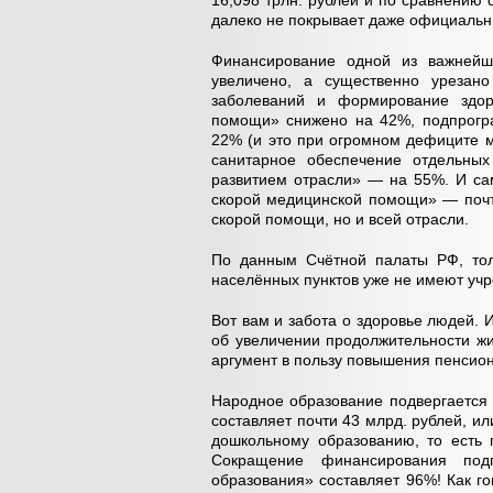
16,098 трлн. рублей и по сравнению с
далеко не покрывает даже официальн
Финансирование одной из важнейш
увеличено, а существенно уреза
заболеваний и формирование здоро
помощи» снижено на 42%, подпрогр
22% (и это при огромном дефиците м
санитарное обеспечение отдельны
развитием отрасли» — на 55%. И са
скорой медицинской помощи» — почти
скорой помощи, но и всей отрасли.
По данным Счётной палаты РФ, толь
населённых пунктов уже не имеют уч
Вот вам и забота о здоровье людей. 
об увеличении продолжительности жи
аргумент в пользу повышения пенсион
Народное образование подвергается
составляет почти 43 млрд. рублей, и
дошкольному образованию, то есть
Сокращение финансирования под
образования» составляет 96%! Как г