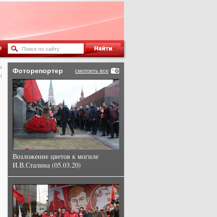
ы
я
Фоторепортер
смотреть все
Н
Возложение цветов к могиле
И.В.Сталина (05.03.20)