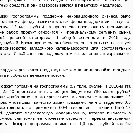
ых средств, и они разворовываются в гигантских масштабах.
ках госпрограммы поддержки инновационного бизнеса было
толичному фонду развития малых форм предприятий в научно-
егнул 12 млн. рублей на проект «по производству тропических
не работ, продукт относится к «премиальному сегменту рынка
хней ценовой категории». В общей сложности в 2015 году
. рублей. Кроме креветочного бизнеса, он потратился на выпуск
роизводство загадочного катера-аэробота для состоятельных
ктов». И всё это шло под лозунгом выполнения антикризисного
иарды через всякого рода мутные компании-прослойки, фонды и
рыта и собирать денежные потоки.
бюджет потратил на госпрограммы 8,7 трлн. рублей, в 2016-м эта
й. Из 40 программ пять с общим бюджетом 780 млрд. рублей
 они «работают» на это «развитие», мы знаем не понаслышке. 12
вом, «повышают качество жизни граждан», на что выделено 3,5
тоже говорить не приходится: 60% населения — нищие. Ещё 17
ей двигают медведевскую модернизацию, которая вылилась в
омики, уничтожив её ключевые отрасли и передав внутренний
иям. Четыре программы стоимостью 1,3 трлн. рублей как бы