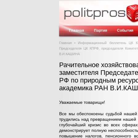
Главная
Партия
События
Главная
Информационный бюллетень ЦК 
Председателя ЦК КПРФ, председателя Комите
В.И.КАШИНА
Рачительное хозяйствов
заместителя Председате
РФ по природным ресурс
академика РАН В.И.КА
Уважаемые товарищи!
Все мы обеспокоены судьбой нашей
трудились над превращением нашей с
глубочайший кризис во всех сферах
демонстрирует полную неспособность
повышение налогов, пенсионного в