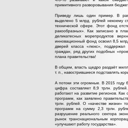
примитивного разворовывания бюджетн
Приведу лишь один пример. В рам
выделено 5 млрд. рублей некоему с
технической сфере. Этот фонд отст
ракообразных». Как записано в пла
деликатесных морепродуктов вер
инновационный фонд освоил 8,5 млрд
дверей класса «люкс», поддержал п
граждан, ряд других подобных «прое
плана правительства!
В общем, власть щедро раздаёт милл
т. п., навострившиеся подставлять ко
А потоки эти огромные. В 2015 году 
цифра составляет 8,9 трлн. рубле
работают на развитие регионов. Как
программ, как заявлено правительст
трлн. рублей. О «качестве жизни» 
программ на сумму 2,3 трлн. рубл
разрушение реального сектора экон
рынок транснациональным корпорац
«улучшают работу государства».