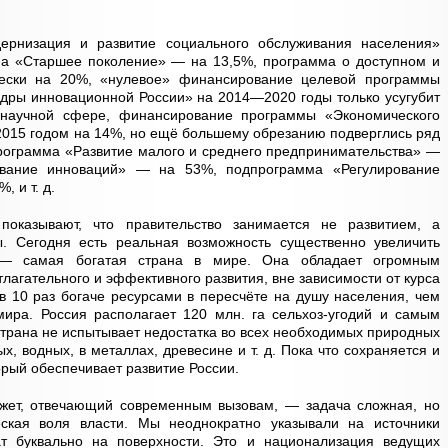
ернизация и развитие социального обслуживания населения»
ма «Старшее поколение» — на 13,5%, программа о доступном и
ески на 20%, «нулевое» финансирование целевой программы
адры инновационной России» на 2014—2020 годы только усугубит
 научной сфере, финансирование программы «Экономического
2015 годом на 14%, но ещё большему обрезанию подверглись ряд
программа «Развитие малого и среднего предпринимательства» —
вание инноваций» — на 53%, подпрограмма «Регулирование
 и т. д.
оказывают, что правительство занимается не развитием, а
. Сегодня есть реальная возможность существенно увеличить
 — самая богатая страна в мире. Она обладает огромным
тлагательного и эффективного развития, вне зависимости от курса
в 10 раз богаче ресурсами в пересчёте на душу населения, чем
ира. Россия располагает 120 млн. га сельхоз-угодий и самым
Страна не испытывает недостатка во всех необходимых природных
х, водных, в металлах, древесине и т. д. Пока что сохраняется и
орый обеспечивает развитие России.
жет, отвечающий современным вызовам, — задача сложная, но
ская воля власти. Мы неоднократно указывали на источники
т буквально на поверхности. Это и национализация ведущих