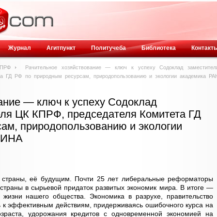
Журнал
Агитпункт
Политучеба
Библиотека
Контакт
КПРФ
Рачительное хозяйствование — ключ к успеху Содоклад заместител
та ГД РФ по природным ресурсам, природопользованию и экологии академика РА
ание — ключ к успеху Содоклад
ля ЦК КПРФ, председателя Комитета ГД
ам, природопользованию и экологии
ШИНА
 страны, её будущим. Почти 25 лет либеральные реформаторы
траны в сырьевой придаток развитых экономик мира. В итоге —
 жизни нашего общества. Экономика в разрухе, правительство
 к эффективным действиям, придерживаясь ошибочного курса на
озраста, удорожания кредитов с одновременной экономией на