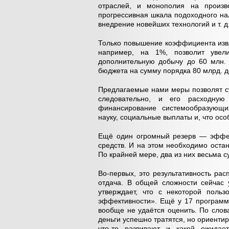
отраслей, и монополия на произв
прогрессивная шкала подоходного на
внедрение новейших технологий и т. д
Только повышение коэффициента изв
например, на 1%, позволит увел
дополнительную добычу до 60 млн. 
бюджета на сумму порядка 80 млрд. 
Предлагаемые нами меры позволят с
следовательно, и его расходную
финансирование системообразующих
науку, социальные выплаты и, что осо
Ещё один огромный резерв — эффек
средств. И на этом необходимо остан
По крайней мере, два из них весьма 
Во-первых, это результативность ра
отдача. В общей сложности сейчас 
утверждает, что с некоторой поль
эффективности». Ещё у 17 программ 
вообще не удаётся оценить. По слов
деньги успешно тратятся, но ориентир
что-то развивают и какой ожидает