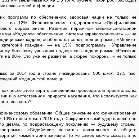
 2014-м увеличивается на 1,3 трлн. рублей. Такой рост расходов
ых показателей инфляции.
их программ по обеспечению здоровья нации не только не
но — на 12%. Финансирование подпрограммы «Профилактика
вого образа жизни. Развитие первичной медико-санитарной
аммы «Кадровое обеспечение системы здравоохранения» — на
едицинских кадров, особенно на селе), подпрограммы «Медико-
х категорий граждан» — на 19%, подпрограммы «Управление
мому большому урезанию подверглась подпрограмма «Развитие
 на 80%. Это уже не развитие, а скорее похороны, и не только
ко за 2014 год в стране ликвидированы 500 школ, 17,5 тыс.
реждений медицинской помощи.
И как после этого верить заявлениям председателя правительства
зни и о естественном приросте населения, что используется как
ного возраста?
 финансовому обрезанию. Общее снижение его финансирования
ли 10% относительно 2015 года. Сокрушительный удар нанесён по
 по детям, по подрастающему поколению — будущему страны.
программы «Содействие развитию дошкольного и общего
оворится, комментарии излишни. То же самое можно сказать и по