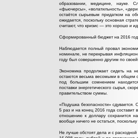
образовании, медицине, науке. Сл
«фьючерсы», «волатильность», «дерив
остаётся сырьевым придатком на об
ожидается, поскольку основная страт
считают, что кризис — это хорошо и и
Сформированный бюджет на 2016 год 
Наблюдается полный провал экономи
номинале, не перекрывая инфляционны
году был совершенно другим по своей 
Экономика продолжает сидеть на не
остаются весьма весомыми в общем о
под большим сомнением находитс
поставки энергетического сырья, ско
правительством суммы.
«Подушка безопасности» сдувается. 
5 раз и на конец 2016 года составит 
отношению к доллару сохранится на
вообще ничего не остаться, поскольк
Не лучше обстоят дела и с расходной