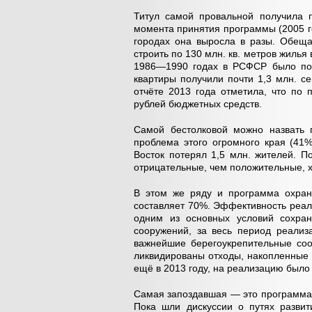
Титул самой провальной получила 
момента принятия программы (2005 г
городах она выросла в разы. Обеща
строить по 130 млн. кв. метров жилья 
1986—1990 годах в РСФСР было пост
квартиры получили почти 1,3 млн. с
отчёте 2013 года отметила, что по
рублей бюджетных средств.
Самой бестолковой можно назвать 
проблема этого огромного края (41
Восток потерял 1,5 млн. жителей. П
отрицательные, чем положительные, х
В этом же ряду и программа охран
составляет 70%. Эффективность реал
одним из основных условий сохран
сооружений, за весь период реализ
важнейшие берегоукрепительные соо
ликвидированы отходы, накопленные 
ещё в 2013 году, на реализацию было 
Самая запоздавшая — это программа р
Пока шли дискуссии о путях развит