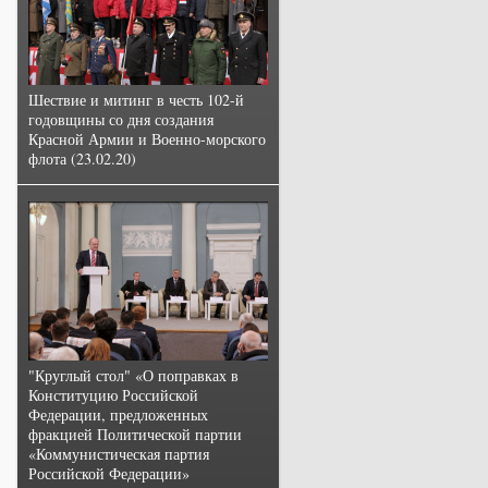
Шествие и митинг в честь 102-й
годовщины со дня создания
Красной Армии и Военно-морского
флота (23.02.20)
"Круглый стол" «О поправках в
Конституцию Российской
Федерации, предложенных
фракцией Политической партии
«Коммунистическая партия
Российской Федерации»