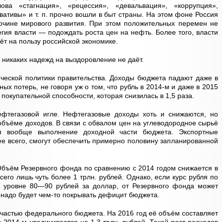
ова «стагнация», «рецессия», «девальвация», «коррупция»,
ативы» и т. п. прочно вошли в быт страны. На этом фоне Россия
очине мирового развития. При этом положительных перемен не
егия власти — подождать роста цен на нефть. Более того, власти
дёт на пользу российской экономике.
никаких надежд на выздоровление не даёт.
ческой политики правительства. Доходы бюджета падают даже в
х потерь, не говоря уж о том, что рубль в 2014-м и даже в 2015
покупательной способности, которая снизилась в 1,5 раза.
фтегазовой игле. Нефтегазовые доходы хоть и снижаются, но
бъёме доходов. В связи с обвалом цен на углеводородное сырьё
я вообще выполнение доходной части бюджета. Экспортные
рее всего, смогут обеспечить примерно половину запланированной
Объём Резервного фонда по сравнению с 2014 годом снижается в
всего лишь чуть более 1 трлн. рублей. Однако, если курс рубля по
 уровне 80—90 рублей за доллар, от Резервного фонда может
у надо будет чем-то покрывать дефицит бюджета.
 частью федерального бюджета. На 2016 год её объём составляет