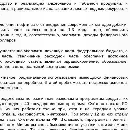
одство и реализацию алкогольной и табачной продукции, и
лога, и рациональное использование лесных, водных ресурсов, и
.
лечения нефти за счёт внедрения современных методов добычи,
ичить наши запасы нефти на 1,3 млрд. тонн, обеспечить
тонн в год и, соответственно, увеличить доходы федерального
долларов
ущественно увеличить доходную часть федерального бюджета, а
 часть. Увеличение расходной части обеспечит достойное
 расходных статей, включая здравоохранение, образование,
бенно важно, реальный сектор экономики.
тивное, рациональное использование имеющихся финансовых
овиться поподробнее. В этой проблеме есть несколько аспектов.
существенны.
спределённых по различным разделам и программам средств, их
утверждены 40 государственных программ. Счётная палата РФ
зой из них работают только три, хотя и на «среднем уровне
отдача, как говорится, ничтожная. При этом у 12 из них отдачу
ам главы Счётной палаты РФ Т.Голиковой, «программы приняты,
ов нет». Министры «по забывчивости» не указали, как и зачем они
ся результат. То есть созданы благоприятные условия для