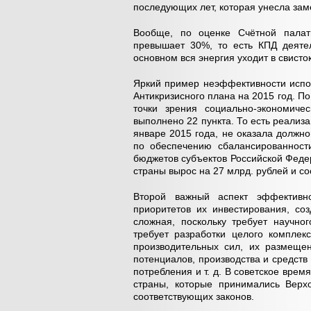
последующих лет, которая унесла зам
Вообще, по оценке Счётной палат
превышает 30%, то есть КПД деятел
основном вся энергия уходит в свисто
Яркий пример неэффективности испо
Антикризисного плана на 2015 год. П
точки зрения социально-экономиче
выполнено 22 пункта. То есть реализ
январе 2015 года, не оказала должн
по обеспечению сбалансированност
бюджетов субъектов Российской Федер
страны вырос на 27 млрд. рублей и со
Второй важный аспект эффективн
приоритетов их инвестирования, со
сложная, поскольку требует научно
требует разработки целого комплек
производительных сил, их размеще
потенциалов, производства и средств
потребления и т. д. В советское врем
страны, которые принимались Вер
соответствующих законов.