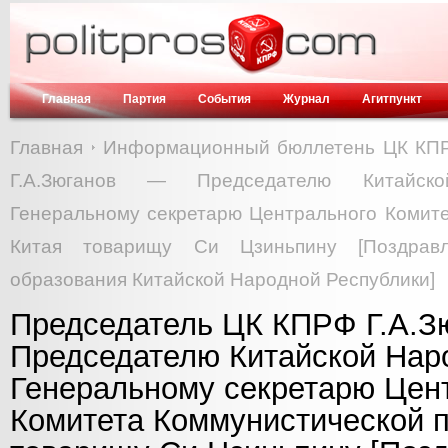
Главная
Партия
События
Журнал
Агитпункт
Главная
Информационный бюллетень ЦК КП
Г.А.Зюганов — Председателю Китайско
Генеральному секретарю Центрального Комите
Китая товарищу Си Цзиньпину [Поздрав
образования Китайской Народной Республики]
Председатель ЦК КПРФ Г.А.З
Председателю Китайской Нар
Генеральному секретарю Цен
Комитета Коммунистической п