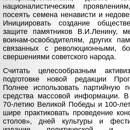
националистическим проявлени
посеять семена ненависти и недов
Инициировать создание обществ
защите памятников В.И.Ленину, м
воинам-освободителям, других пам
связанных с революционными, б
свершениями советского народа.
Считать целесообразным активи
подготовке новой редакции Пр
Полнее использовать партийную п
средства массовой информации. В 
70-летию Великой Победы и 100-ле
шире практиковать проведение кон
столов», дней культуры и фести
издание политической и науч