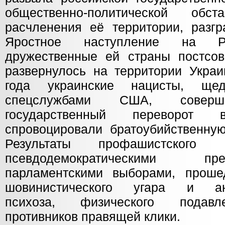
общественно-политической обс
расчленения её территории, разгр
Яростное наступление на 
дружественные ей страны постсове
развернулось на территории Укра
года украинские нацисты, ще
спецслужбами США, соверш
государственный переворот
спровоцировали братоубийственную
Результаты профашистского 
псевдодемократическими п
парламентскими выборами, прош
шовинистического угара и ант
психоза, физического подавл
противников правящей клики.