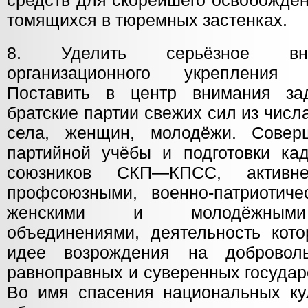
средств для скорейшего освобожде
томящихся в тюремных застенках.
8. Уделить серьёзное вн
организационного укрепления
Поставить в центр внимания за
братские партии свежих сил из числ
села, женщин, молодёжи. Соверш
партийной учёбы и подготовки кад
союзников СКП—КПСС, активне
профсоюзными, военно-патриотичес
женскими и молодёжными
объединениями, деятельность кото
идее возрождения на добровол
равноправных и суверенных государ
Во имя спасения национальных кул