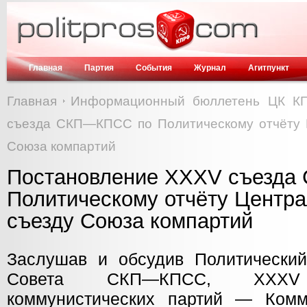
Главная
Партия
События
Журнал
Агитпункт
Главная
Информационный бюллетень ЦК К
cъезда СКП—КПСС по Политическому отчёту 
Союза компартий
Постановление XXXV cъезд
Политическому отчёту Центра
съезду Союза компартий
Заслушав и обсудив Политический
Совета СКП—КПСС, XXX
коммунистических партий — Комм