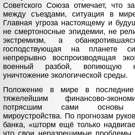
Советского Союза отмечает, что з
между съездами, ситуация в мире
Главная угроза настоящему и буду
не смертоносные эпидемии, не рел
экстремизм, а обанкротивш
господствующая на планете си
непрерывно воспроизводящая эко
военный разбой, вопиющую ни
уничтожение экологической среды.
Положение в мире в последние
тяжелейшим финансово-эконом
потрясшим сами основы кап
мироустройства. По прогнозам руко
банка, «шторм ещё только надвигае
что свои неразрешимые проблемы