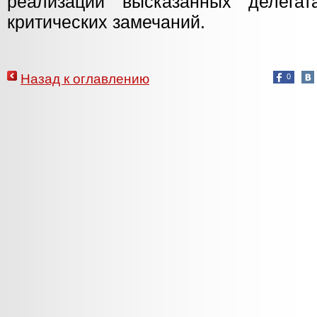
реализации высказанных делега
критических замечаний.
Назад к оглавлению
0