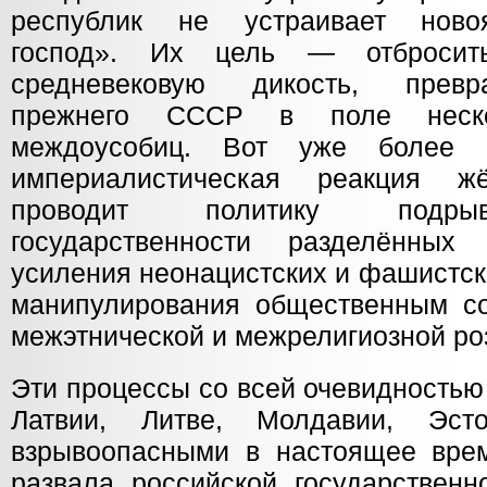
республик не устраивает ново
господ». Их цель — отброси
средневековую дикость, превр
прежнего СССР в поле неско
междоусобиц. Вот уже более 
империалистическая реакция ж
проводит политику подры
государственности разделённых 
усиления неонацистских и фашистск
манипулирования общественным со
межэтнической и межрелигиозной ро
Эти процессы со всей очевидностью
Латвии, Литве, Молдавии, Эст
взрывоопасными в настоящее вре
развала российской государственн