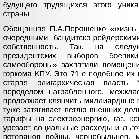
будущего трудящихся этого уник
страны.
Обещанная П.А.Порошенко «жизнь 
очередными бандитско-рейдерски
собственность. Так, на след
президентских выборов боеви
самообороны» захватили помещени
горкома КПУ. Это 71-е подобное их
старая олигархическая власть 
переделом награбленного, межкла
продолжает клянчить миллиардные п
туже затягивает петлю внешних дол
тарифы на электроэнергию, газ, к
урезает социальные расходы и льго
ветеранов войны, чернобыльцев, 