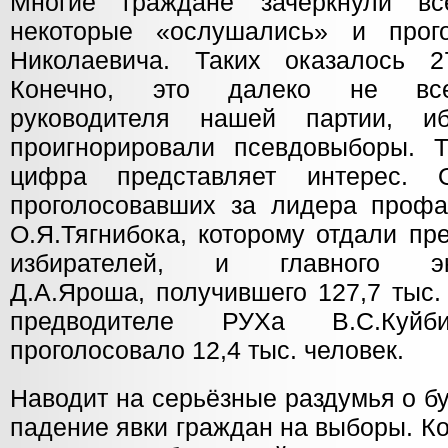
Многие граждане зачеркнули вс
некоторые «ослушались» и прог
Николаевича. Таких оказалось 2
Конечно, это далеко не вс
руководителя нашей партии, и
проигнорировали псевдовыборы. 
цифра представляет интерес.
проголосовавших за лидера проф
О.Я.Тягнибока, которому отдали пр
избирателей, и главного экст
Д.А.Яроша, получившего 127,7 тыс.
предводителе РУХа В.С.Куйб
проголосовало 12,4 тыс. человек.
Наводит на серьёзные раздумья о б
падение явки граждан на выборы. К