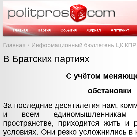
Главная
Партия
События
Журнал
Агитпункт
Главная
Информационный бюллетень ЦК КП
В Братских партиях
С учётом меняющ
обстановки
За последние десятилетия нам, ком
и всем единомышленникам н
пространстве, приходится жить и 
условиях. Они резко усложнились в