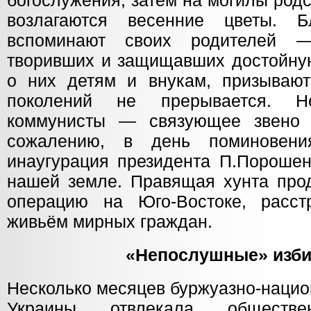
богослужения, затем на могилы род
возлагаются весенние цветы. Б
вспоминают своих родителей —
творивших и защищавших достойную
о них детям и внукам, призывают
поколений не прерывается. 
коммунисты — связующее звено 
сожалению, в день поминовени
инаугурация президента П.Порошен
нашей земле. Правящая хунта про
операцию на Юго-Востоке, расст
живьём мирных граждан.
«Непослушные» изби
Несколько месяцев буржуазно-нацио
Украины отвлекала обществ