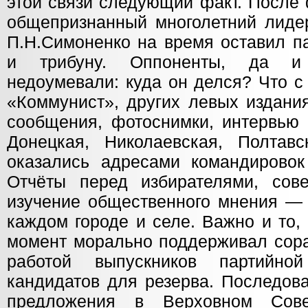
этой связи следующий факт. После
общепризнанный многолетний лиде
П.Н.Симоненко на время оставил п
и трибуну. Оппоненты, да и 
недоумевали: куда он делся? Что с
«Коммунист», других левых издани
сообщения, фотоснимки, интервью 
Донецкая, Николаевская, Полтавс
оказались адресами командировок
Отчёты перед избирателями, сов
изучение общественного мнения — 
каждом городе и селе. Важно и то,
момент морально поддерживал сора
работой выпускников партийно
кандидатов для резерва. Последов
предложения в Верховном Сове