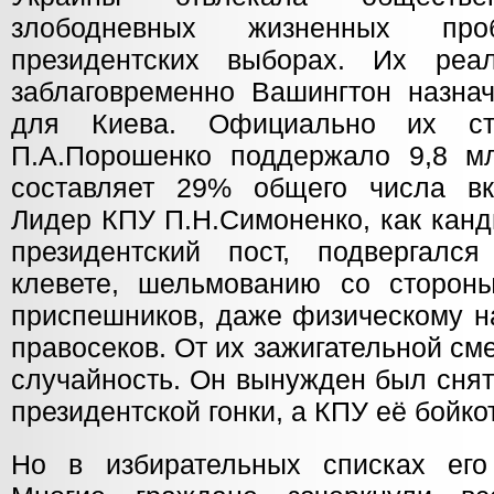
злободневных жизненных п
президентских выборах. Их ре
заблаговременно Вашингтон назнач
для Киева. Официально их ста
П.А.Порошенко поддержало 9,8 мл
составляет 29% общего числа вк
Лидер КПУ П.Н.Симоненко, как канд
президентский пост, подвергался
клевете, шельмованию со сторон
приспешников, даже физическому н
правосеков. От их зажигательной с
случайность. Он вынужден был снят
президентской гонки, а КПУ её бойко
Но в избирательных списках его