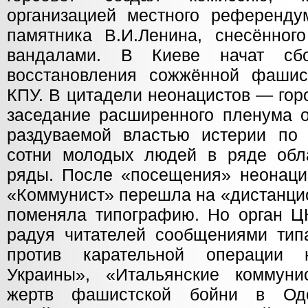
организацией местного референду
памятника В.И.Ленина, снесённог
вандалами. В Киеве начат сб
восстановления сожжённой фашис
КПУ. В цитадели неонацистов — гор
заседание расширенного пленума 
раздуваемой властью истерии по
сотни молодых людей в ряде обл
ряды. После «посещения» неонацис
«Коммунист» перешла на «дистанци
поменяла типографию. Но орган ЦК
радуя читателей сообщениями тип
против карательной операции
Украины», «Итальянские коммуни
жертв фашистской бойни в Оде