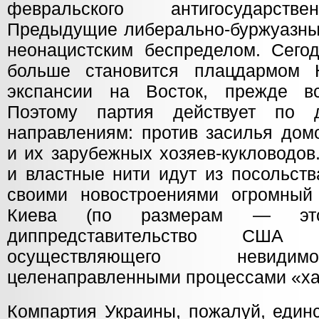
февральского антигосударстве
Предыдущие либерально-буржуазны
неонацистским беспределом. Сего
больше становится плацдармо
экспансии на Восток, прежде вс
Поэтому партия действует по д
направлениям: против засилья дом
и их зарубежных хозяев-кукловодов
и властные нити идут из посольст
своими новостроениями огромный
Киева (по размерам — эт
диппредставительство С
осуществляющего невиди
целенаправленными процессами «ха
Компартия Украины, пожалуй, един