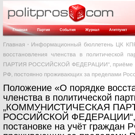
Главная
Партия
События
Журнал
Агитпункт
Главная
Информационный бюллетень ЦК КП
восстановления членства в политической
ПАРТИЯ РОССИЙСКОЙ ФЕДЕРАЦИИ“, приёме и п
РФ, постоянно проживающих за пределами Рос
Положение «О порядке восст
членства в политической парт
„КОММУНИСТИЧЕСКАЯ ПАР
РОССИЙСКОЙ ФЕДЕРАЦИИ“, 
постановке на учёт граждан Р