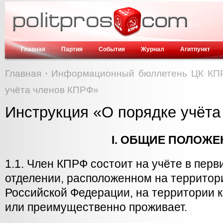
Главная
Партия
События
Журнал
Агитпункт
Главная
Информационный бюллетень ЦК КП
учёта членов КПРФ»
Инструкция «О порядке учёт
I. ОБЩИЕ ПОЛОЖЕ
1.1. Член КПРФ состоит на учёте в пер
отделении, расположенном на территори
Российской Федерации, на территории к
или преимущественно проживает.