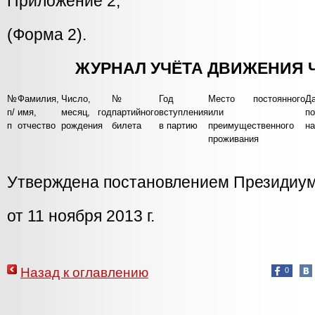
Приложение 2,
(Форма 2).
ЖУРНАЛ УЧЁТА ДВИЖЕНИЯ 
№
Фамилия,
Число,
№
Год
Место постоянного
Д
п/
имя,
месяц, год
партийного
вступления
или
по
п
отчество
рождения
билета
в партию
преимущественного
на
проживания
Утверждена постановлением Президиу
от 11 ноября 2013 г.
Назад к оглавлению
0