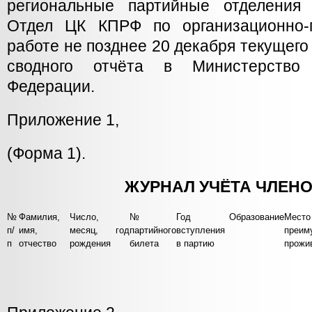
региональные партийные отделения
Отдел ЦК КПРФ по организационно-
работе не позднее 20 декабря текущего
сводного отчёта в Министерство
Федерации.
Приложение 1,
(Форма 1).
ЖУРНАЛ УЧЁТА ЧЛЕНО
№
Фамилия,
Число,
№
Год
Образование
Место
п/
имя,
месяц, год
партийного
вступления
преим
п
отчество
рождения
билета
в партию
прожи