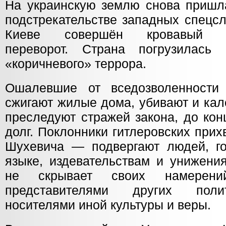
На украинскую землю снова пришл
подстрекательстве западных спецс
Киеве совершён кровавый ант
переворот. Страна погрузилас
«коричневого» террора.
Ошалевшие от вседозволенности
сжигают жилые дома, убивают и кал
преследуют стражей закона, до ко
долг. Поклонники гитлеровских при
Шухевича — подвергают людей, г
языке, издевательствам и унижени
не скрывает своих намерени
представителями других полит
носителями иной культуры и веры.