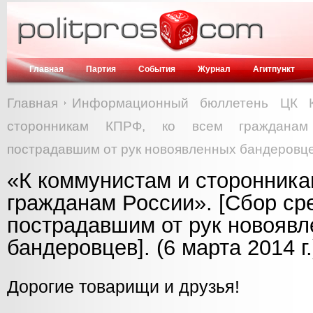
Главная
Партия
События
Журнал
Агитпункт
Главная
Информационный бюллетень ЦК 
сторонникам КПРФ, ко всем гражданам
пострадавшим от рук новоявленных бандеровцев]
«К коммунистам и сторонника
гражданам России». [Сбор ср
пострадавшим от рук новояв
бандеровцев]. (6 марта 2014 г.
Дорогие товарищи и друзья!