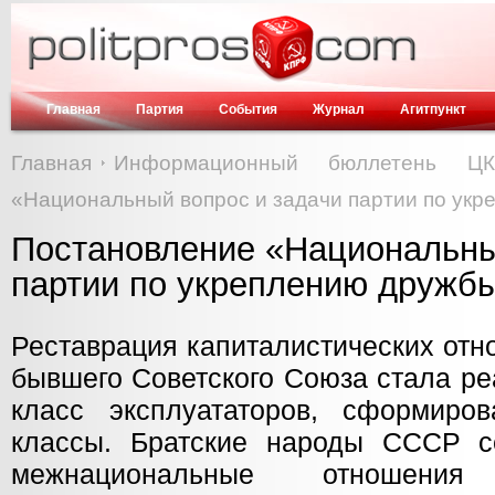
Главная
Партия
События
Журнал
Агитпункт
Главная
Информационный бюллетень Ц
«Национальный вопрос и задачи партии по укр
Постановление «Национальны
партии по укреплению дружбы
Реставрация капиталистических отн
бывшего Советского Союза стала р
класс эксплуататоров, сформиро
классы. Братские народы СССР с
межнациональные отношени