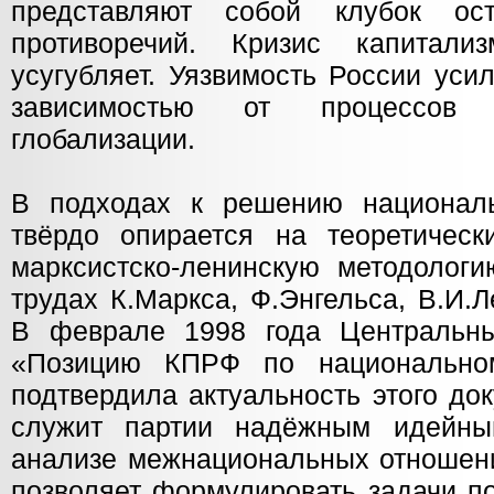
представляют собой клубок ос
противоречий. Кризис капитал
усугубляет. Уязвимость России уси
зависимостью от процессов и
глобализации.
В подходах к решению национа
твёрдо опирается на теоретическ
марксистско-ленинскую методологи
трудах К.Маркса, Ф.Энгельса, В.И.
В феврале 1998 года Центральны
«Позицию КПРФ по национально
подтвердила актуальность этого до
служит партии надёжным идейны
анализе межнациональных отношени
позволяет формулировать задачи п