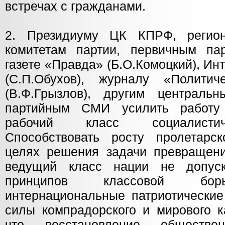
встречах с гражданами.
2. Президиуму ЦК КПРФ, регио
комитетам партии, первичным па
газете «Правда» (Б.О.Комоцкий), И
(С.П.Обухов), журналу «Политич
(В.Ф.Грызлов), другим централь
партийным СМИ усилить работу
рабочий класс социалистич
Способствовать росту пролетарс
целях решения задачи превращени
ведущий класс нации не допуск
принципов классовой бор
интернациональные патриотические
силы компрадорского и мирового к
что восстановление обществен