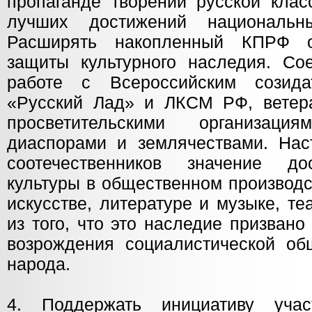
пропаганде творений русской клас
лучших достижений национальн
Расширять накопленный КПРФ 
защиты культурного наследия. Со
работе с Всероссийским созид
«Русский Лад» и ЛКСМ РФ, ветера
просветительскими организаци
диаспорами и землячествами. Нас
соотечественников значение до
культуры в общественном производс
искусстве, литературе и музыке, те
из того, что это наследие призван
возрождения социалистической об
народа.
4. Поддержать инициативу учас