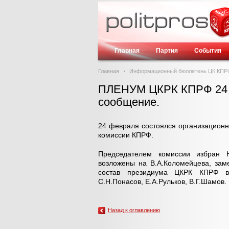
Главная
Партия
События
Главная
Информационный бюллетень ЦК КПР
ПЛЕНУМ ЦКРК КПРФ 24 
сообщение.
24 февраля состоялся организационн
комиссии КПРФ.
Председателем комиссии избран Н
возложены на В.А.Коломейцева, зам
состав президиума ЦКРК КПРФ вош
С.Н.Понасов, Е.А.Рульков, В.Г.Шамов.
Назад к оглавлению