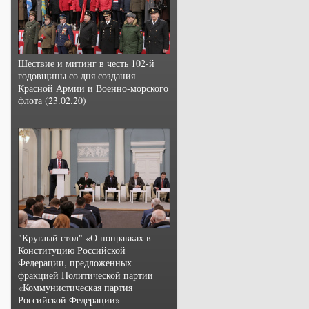
Шествие и митинг в честь 102-й
годовщины со дня создания
Красной Армии и Военно-морского
флота (23.02.20)
"Круглый стол" «О поправках в
Конституцию Российской
Федерации, предложенных
фракцией Политической партии
«Коммунистическая партия
Российской Федерации»