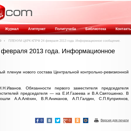
Журнал
Агитпункт
Политучеба
Библиотека
Контакт
Ф
ПЛЕНУМ ЦКРК КПРФ 24 февраля 2013 года. Информационное сообщение.
февраля 2013 года. Информационное
ый пленум нового состава Центральной контрольно-ревизионной
.Н.Иванов. Обязанности первого заместителя председателя
естителей председателя — на Е.И.Газеева и В.А.Святошенко. В
ли А.А.Алёхин, В.Я.Аниканов, А.П.Галдин, С.П.Куприянов,
0
0
Версия для печати