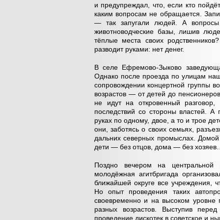
и предупреждал, что, если кто пойдё
каким вопросам не обращается. Запис
— так запугали людей. А вопросы 
животноводческие базы, лишив люде
тёплые места своих родственников?
разводит руками: нет денег.
В селе Ефремово-Зыково заведующая
Однако после проезда по улицам на
сопровождении концертной группы во
возрастов — от детей до пенсионеров
не идут на откровенный разговор,
последствий со стороны властей. А
руках по одному, двое, а то и трое д
они, заботясь о своих семьях, разъ
дальних северных промыслах. Домой 
дети — без отцов, дома — без хозяев
Поздно вечером на центральной 
молодёжная агитбригада организовал
ближайшей округе все учреждения, ч
Но опыт проведения таких автопро
своевременно и на высоком уровне п
разных возрастов. Выступив перед
проведение дискотек в советское и ны