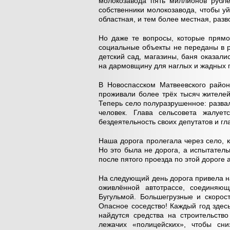
молокозавода пять миллионов рубл
собственники молокозавода, чтобы уй
областная, и тем более местная, раз
Но даже те вопросы, которые прямо 
социальные объекты не переданы в р
детский сад, магазины, баня оказал
на дармовщину для наглых и жадных 
В Новоспасском Матвеевского район
проживали более трёх тысяч жителей
Теперь село полуразрушенное: разва
человек. Глава сельсовета жалуе
бездеятельность своих депутатов и г
Наша дорога пролегала через село, 
Но это была не дорога, а испытатель
после пятого проезда по этой дороге 
На следующий день дорога привела н
оживлённой автотрассе, соединяющ
Бугульмой. Большегрузные и скорос
Опасное соседство! Каждый год здес
найдутся средства на строительств
лежачих «полицейских», чтобы сни