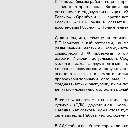
В Пономарёвском районе встречи про
— чисто татарское село. Встреча п
развернули стендовую экспозицию: «
Россию», «Оренбуржцы — против вст
России», «КПРФ была и остаётся 
восстановим Россию»… Привлечённые 
Дело в том, что, несмотря на офици
В.Г.Новикова с избирателями, на м
развешанные местными коммунист
символикой КПРФ, проезжать по ули
встречи. И люди нас услышали. Ср
молодая мама с двумя детьми, н
лишённые возможности получить не
власти отказывают в ремонте жилья
правоохранительными органами, с
среднеазиатских республик, были п
депутатом-коммунистом. Боль за судьб
В селе Фадеевское в советские го
культуры (СДК), двухэтажная школа
Сегодня нет совхоза. Дома стоят пу
селе замерла. Работы нет, молодёжи н
В СДК собрались более сорока человек