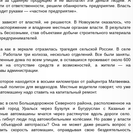
ей за сданную продукцию и не выплатил эти деньги людям. А
ти от ответственности, решили обанкротить предприятие. Власть
водит руками — «частное предприятие».
зависят от властей, не решаются. В Новоузели оказалось, что
аспоряжение и владение местным органам власти. В результате
ись бесхозными, став объектами добычи строительного материала
предпринимателей.
а как в зеркале отразилась трагедия сельской России. В селе
. Работали три колхоза, несколько отделений. Все были заняты.
ленные дома по всем улицам, в оставшихся проживают около 600
тся на отсутствие средств и возможностей, а жители — на
лавы администрации.
которое находится в восьми километрах от райцентра Матвеевка.
ный полигон для вездеходов. Местные водители говорят, что уже
автомашину надо ставить на капитальный ремонт.
ас в село Большедорожное Северного района, расположенное на
ей город Уральск через Бузулук и Бугуруслан с Казанью и
тные автомашины мчатся через растянутое вдоль дороги село.
ь гибнут люди под автомобильными колёсами. Но разве у власти
о объездной автотрассы? Она не может даже решить вопрос о
зить скорость автомашин, оправдывая свою бездеятельность