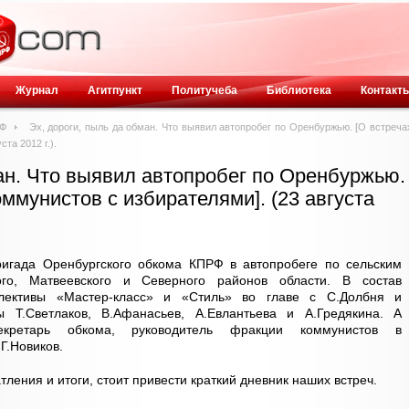
Журнал
Агитпункт
Политучеба
Библиотека
Контакт
РФ
Эх, дороги, пыль да обман. Что выявил автопробег по Оренбуржью. [О встреча
та 2012 г.).
ан. Что выявил автопробег по Оренбуржью.
оммунистов с избирателями]. (23 августа
бригада Оренбургского обкома КПРФ в автопробеге по сельским
го, Матвеевского и Северного районов области. В состав
ллективы «Мастер-класс» и «Стиль» во главе с С.Долбня и
 Т.Светлаков, В.Афанасьев, А.Евлантьева и А.Гредякина. А
екретарь обкома, руководитель фракции коммунистов в
Г.Новиков.
ления и итоги, стоит привести краткий дневник наших встреч.