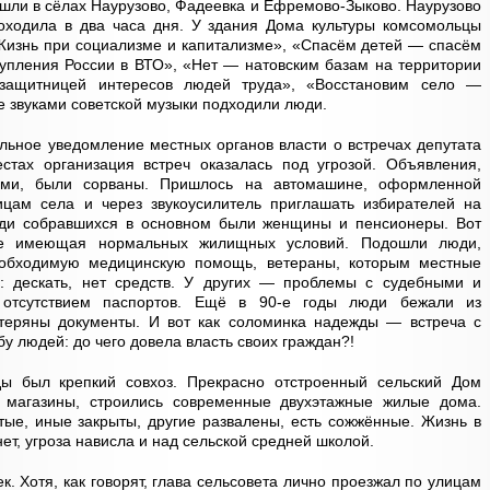
шли в сёлах Наурузово, Фадеевка и Ефремово-Зыково. Наурузово
роходила в два часа дня. У здания Дома культуры комсомольцы
Жизнь при социализме и капитализме», «Спасём детей — спасём
упления России в ВТО», «Нет — натовским базам на территории
защитницей интересов людей труда», «Восстановим село —
звуками советской музыки подходили люди.
альное уведомление местных органов власти о встречах депутата
естах организация встреч оказалась под угрозой. Объявления,
ами, были сорваны. Пришлось на автомашине, оформленной
цам села и через звукоусилитель приглашать избирателей на
еди собравшихся в основном были женщины и пенсионеры. Вот
е имеющая нормальных жилищных условий. Подошли люди,
обходимую медицинскую помощь, ветераны, которым местные
: дескать, нет средств. У других — проблемы с судебными и
 отсутствием паспортов. Ещё в 90-е годы люди бежали из
отеряны документы. И вот как соломинка надежды — встреча с
у людей: до чего довела власть своих граждан?!
ды был крепкий совхоз. Прекрасно отстроенный сельский Дом
, магазины, строились современные двухэтажные жилые дома.
стые, иные закрыты, другие развалены, есть сожжённые. Жизнь в
ет, угроза нависла и над сельской средней школой.
. Хотя, как говорят, глава сельсовета лично проезжал по улицам