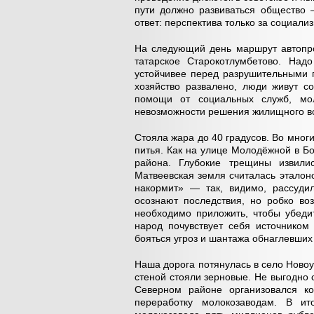
пути должно развиваться общество 
ответ: перспектива только за социали
На следующий день маршрут автопро
татарское Старокотлумбетово. Надо
устойчивее перед разрушительными 
хозяйство развалено, люди живут с
помощи от социальных служб, мол
невозможности решения жилищного в
Стояла жара до 40 градусов. Во многи
питья. Как на улице Молодёжной в Б
района. Глубокие трещины извили
Матвеевская земля считалась эталон
накормит» — так, видимо, рассуди
осознают последствия, но робко воз
необходимо приложить, чтобы убедит
народ почувствует себя источником 
бояться угроз и шантажа обнаглевших
Наша дорога потянулась в село Новоу
стеной стояли зерновые. Не выгодно 
Северном районе организовался к
переработку молокозаводам. В ит