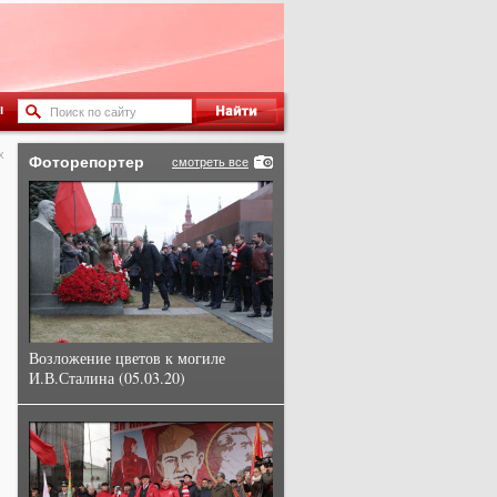
ы
х
Фоторепортер
смотреть все
Возложение цветов к могиле
И.В.Сталина (05.03.20)