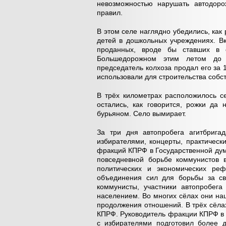
невозможностью нарушать автодоро
правил.
В этом селе наглядно убедились, ка
детей в дошкольных учреждениях. В
проданных, вроде бы ставших в 
Большедорожном этим летом до о
председатель колхоза продал его за 
использовали для строительства собс
В трёх километрах расположилось с
остались, как говорится, рожки да
бурьяном. Село вымирает.
За три дня автопробега агитбрига
избирателями, концерты, практичес
фракций КПРФ в Государственной дум
повседневной борьбе коммунистов в
политических и экономических ре
объединения сил для борьбы за св
коммунисты, участники автопробег
населением. Во многих сёлах они на
продолжения отношений. В трёх сёла
КПРФ. Руководитель фракции КПРФ в 
с избирателями подготовил более 