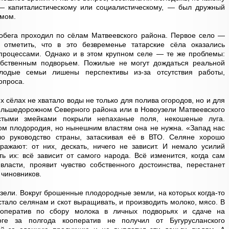
— капиталистическому или социалистическому, — был дружный
змом.
бега проходил по сёлам Матвеевского района. Первое село —
 отметить, что в это безвременье татарские сёла оказались
процессами. Однако и в этом крупном селе — те же проблемы:
обственным подворьем. Пожилые не могут дождаться реальной
одые семьи лишены перспективы из-за отсутствия работы,
опроса.
х сёлах не хватало воды не только для полива огородов, но и для
ольшедорожном Северного района или в Новоузели Матвеевского
стыми змейками покрыли непаханые поля, некошеные луга.
ом плодородия, но нынешним властям она не нужна. «Запад нас
ло руководство страны, затаскивая её в ВТО. Селяне хорошо
ражают: от них, дескать, ничего не зависит. И немало усилий
ь их: всё зависит от самого народа. Всё изменится, когда сам
власти, проявит чувство собственного достоинства, перестанет
 чиновников.
зели. Вокруг брошенные плодородные земли, на которых когда-то
стало селянам и скот выращивать, и производить молоко, мясо. В
ооператив по сбору молока в личных подворьях и сдаче на
оге за полгода кооператив не получил от Бугурусланского