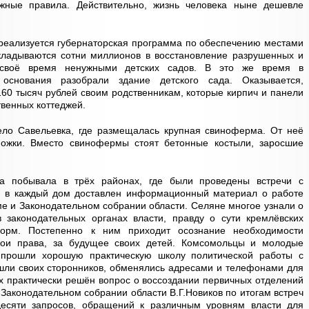
жные правила. Действительно, жизнь человека ныне дешевле
к реализуется губернаторская программа по обеспечению местами
кладываются сотни миллионов в восстановление разрушенных и
своё время ненужными детских садов. В это же время в
снования разобрали здание детского сада. Оказывается,
160 тысяч рублей своим родственникам, которые кирпич и панели
твенных коттеджей.
ело Савельевка, где размещалась крупная свиноферма. От неё
 ножки. Вместо свинофермы стоят бетонные костыли, заросшие
да побывала в трёх районах, где были проведены встречи с
ки в каждый дом доставлен информационный материал о работе
е и Законодательном собрании области. Селяне многое узнали о
 законодательных органах власти, правду о сути кремлёвских
форм. Постепенно к ним приходит осознание необходимости
ои права, за будущее своих детей. Комсомольцы и молодые
а прошли хорошую практическую школу политической работы с
шли своих сторонников, обменялись адресами и телефонами для
х практически решён вопрос о воссоздании первичных отделений
Законодательном собрании области В.Г.Новиков по итогам встреч
десяти запросов, обращений к различным уровням власти для