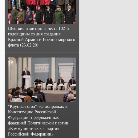
Шествие и митинг в честь 102-й
годовщины со дня создания
Красной Армии и Военно-морского
флота (23.02.20)
"Круглый стол" «О поправках в
Конституцию Российской
Федерации, предложенных
фракцией Политической партии
«Коммунистическая партия
Российской Федерации»