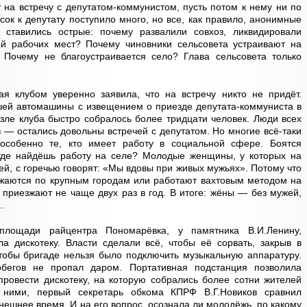
т на встречу с депутатом-коммунистом, пусть потом к нему ни по
ок к депутату поступило много, но все, как правило, анонимные
ставились острые: почему развалили совхоз, ликвидировали
й рабочих мест? Почему чиновники сельсовета устраивают на
 Почему не благоустраивается село? Глава сельсовета только
 клубом уверенно заявила, что на встречу никто не придёт.
шей автомашины с извещением о приезде депутата-коммуниста в
зле клуба быстро собралось более тридцати человек. Люди всех
 — остались довольны встречей с депутатом. Но многие всё-таки
 особенно те, кто имеет работу в социальной сфере. Боятся
 где найдёшь работу на селе? Молодые женщины, у которых на
етей, с горечью говорят: «Мы вдовы при живых мужьях». Потому что
езжаются по крупным городам или работают вахтовым методом на
приезжают не чаще двух раз в год. В итоге: жёны — без мужей,
…
площади райцентра Пономарёвка, у памятника В.И.Ленину,
а дискотеку. Власти сделали всё, чтобы её сорвать, закрыв в
тобы бригаде нельзя было подключить музыкальную аппаратуру.
бегов не пропал даром. Портативная подстанция позволила
ровести дискотеку, на которую собрались более сотни жителей
 ними, первый секретарь обкома КПРФ В.Г.Новиков сравнил
нешнее время. И на его вопрос, осознала ли молодёжь, по какому