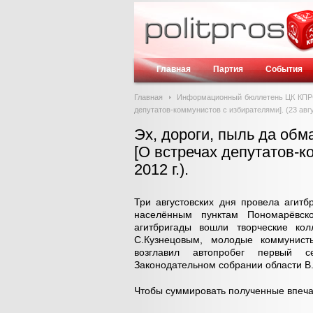
Главная
Партия
События
Главная
Информационный бюллетень ЦК КП
депутатов-коммунистов с избирателями]. (23 авгус
Эх, дороги, пыль да обм
[О встречах депутатов-к
2012 г.).
Три августовских дня провела агит
населённым пунктам Пономарёвско
агитбригады вошли творческие ко
С.Кузнецовым, молодые коммунисты
возглавил автопробег первый с
Законодательном собрании области В.
Чтобы суммировать полученные впечат