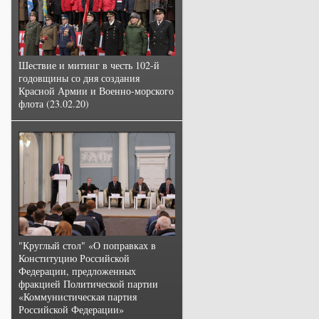
Шествие и митинг в честь 102-й
годовщины со дня создания
Красной Армии и Военно-морского
флота (23.02.20)
"Круглый стол" «О поправках в
Конституцию Российской
Федерации, предложенных
фракцией Политической партии
«Коммунистическая партия
Российской Федерации»