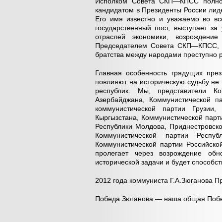
Исполком Совета СКП—КПСС полно
кандидатом в Президенты России лид
Его имя известно и уважаемо во вс
государственный пост, выступает з
отраслей экономики, возрождение
Председателем Совета СКП—КПСС, Г
братства между народами преступно 
Главная особенность грядущих през
повлияют на историческую судьбу не 
республик. Мы, представители Ко
Азербайджана, Коммунистической п
коммунистической партии Грузии,
Кыргызстана, Коммунистической парт
Республики Молдова, Приднестровско
Коммунистической партии Респу
Коммунистической партии Российско
пролегает через возрождение обн
исторической задачи и будет способст
2012 года коммуниста Г.А.Зюганова 
Победа Зюганова — наша общая Поб