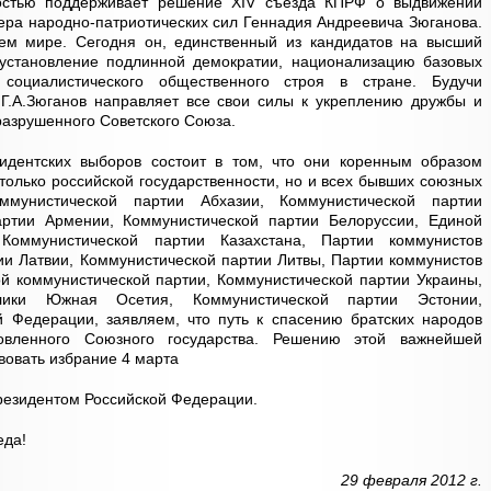
стью поддерживает решение XIV съезда КПРФ о выдвижении
ера народно-патриотических сил Геннадия Андреевича Зюганова.
ем мире. Сегодня он, единственный из кандидатов на высший
а установление подлинной демократии, национализацию базовых
 социалистического общественного строя в стране. Будучи
.А.Зюганов направляет все свои силы к укреплению дружбы и
разрушенного Советского Союза.
идентских выборов состоит в том, что они коренным образом
только российской государственности, но и всех бывших союзных
ммунистической партии Абхазии, Коммунистической партии
артии Армении, Коммунистической партии Белоруссии, Единой
 Коммунистической партии Казахстана, Партии коммунистов
ии Латвии, Коммунистической партии Литвы, Партии коммунистов
й коммунистической партии, Коммунистической партии Украины,
блики Южная Осетия, Коммунистической партии Эстонии,
й Федерации, заявляем, что путь к спасению братских народов
овленного Союзного государства. Решению этой важнейшей
вовать избрание 4 марта
Президентом Российской Федерации.
еда!
29 февраля 2012 г.