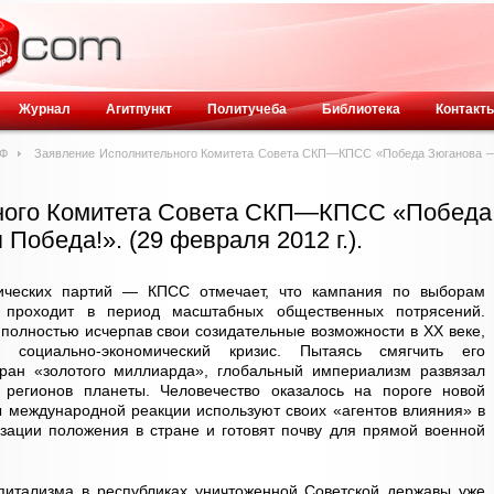
Журнал
Агитпункт
Политучеба
Библиотека
Контакт
РФ
Заявление Исполнительного Комитета Совета СКП—КПСС «Победа Зюганова 
ного Комитета Совета СКП—КПСС «Победа
обеда!». (29 февраля 2012 г.).
ических партий — КПСС отмечает, что кампания по выборам
 проходит в период масштабных общественных потрясений.
 полностью исчерпав свои созидательные возможности в ХХ веке,
социально-экономический кризис. Пытаясь смягчить его
ран «золотого миллиарда», глобальный империализм развязал
регионов планеты. Человечество оказалось на пороге новой
ы международной реакции используют своих «агентов влияния» в
зации положения в стране и готовят почву для прямой военной
апитализма в республиках уничтоженной Советской державы уже