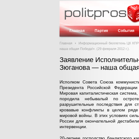
Главная
Партия
События
Главная
Информационный бюллетень ЦК КП
наша общая Победа!». (29 февраля 2012 г.).
Заявление Исполнитель
Зюганова — наша общая П
Исполком Совета Союза коммунист
Президента Российской Федерации
Мировая капиталистическая система,
породила небывалый по остроте 
разрушительные последствия для ст
кровавые конфликты в целом ряде 
мировой войны. В этих условиях сил
России для окончательной дестабили
интервенции.
20-летнее господство бандитского к