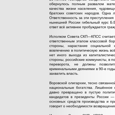
обернулось полным развалом матер
качества жизни населения, чудовищ
братских советских народов. Одна 
Ответственность за эти преступления
нынешней России гибельный курс Б.
ответ всё активнее пробуждается гра
Исполком Совета СКП—КПСС считает, 
ответственным этапом классовой бо
стороны, нарастание социальной 
вовлечению в политическую жизнь всё
нет иного выхода из капиталистиче
стороны, российские коммунисты, в 
переворота, не должны позволит
криминальными деяниями в 90-е годы
захватить власть.
Воровской олигархии, тесно связанн
национальные богатства. Лишённое с
давно превращено в пустую полити
кандидатов в президенты России —
основных средств производства и п
говорит о необходимости возвращения