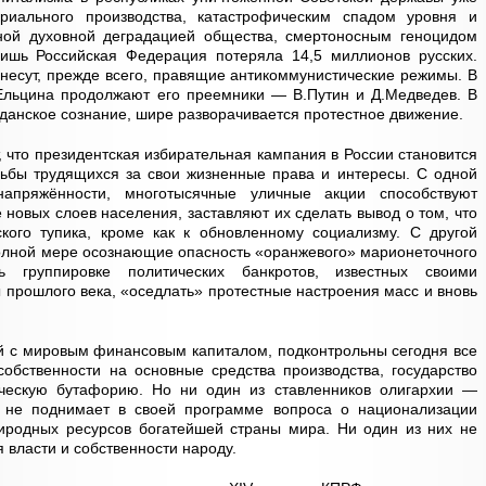
иального производства, катастрофическим спадом уровня и
ной духовной деградацией общества, смертоносным геноцидом
лишь Российская Федерация потеряла 14,5 миллионов русских.
 несут, прежде всего, правящие антикоммунистические режимы. В
Ельцина продолжают его преемники — В.Путин и Д.Медведев. В
жданское сознание, шире разворачивается протестное движение.
что президентская избирательная кампания в России становится
рьбы трудящихся за свои жизненные права и интересы. С одной
напряжённости, многотысячные уличные акции способствуют
 новых слоев населения, заставляют их сделать вывод о том, что
ского тупика, кроме как к обновленному социализму. С другой
полной мере осознающие опасность «оранжевого» марионеточного
ь группировке политических банкротов, известных своими
 прошлого века, «оседлать» протестные настроения масс и вновь
ой с мировым финансовым капиталом, подконтрольны сегодня все
обственности на основные средства производства, государство
ческую бутафорию. Но ни один из ставленников олигархии —
 не поднимает в своей программе вопроса о национализации
риродных ресурсов богатейшей страны мира. Ни один из них не
 власти и собственности народу.