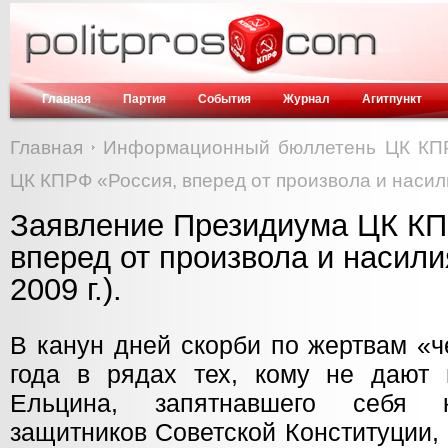
Главная
Партия
События
Журнал
Агитпункт
Главная
Информационный бюллетень ЦК КП
ЦК КПРФ «Россия, вперед от произвола и насилия!
Заявление Президиума ЦК КП
вперед от произвола и насилия
2009 г.).
В канун дней скорби по жертвам «ч
года в рядах тех, кому не дают
Ельцина, запятнавшего себя к
защитников Советской Конституции,