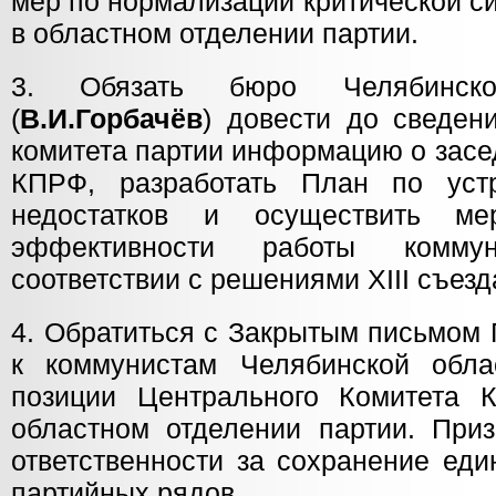
мер по нормализации критической с
в областном отделении партии.
3. Обязать бюро Челябинск
(
В.И.Горбачёв
) довести до сведен
комитета партии информацию о зас
КПРФ, разработать План по уст
недостатков и осуществить м
эффективности работы комму
соответствии с решениями ХIII съезд
4. Обратиться с Закрытым письмом
к коммунистам Челябинской обла
позиции Центрального Комитета 
областном отделении партии. При
ответственности за сохранение еди
партийных рядов.