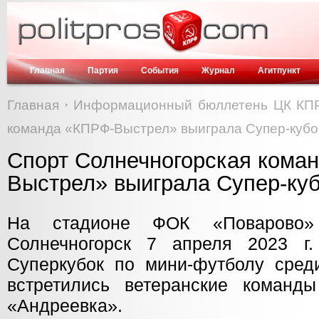
Главная
Партия
События
Журнал
Агитпункт
Главная
Информационный бюллетень ЦК КП
команда «КПРФ-Выстрел» выиграла Супер-кубо
Спорт Солнечногорская кома
Выстрел» выиграла Супер-куб
На стадионе ФОК «Поварово» 
Солнечногорск 7 апреля 2023 г.
Суперкубок по мини-футболу среди
встретились ветеранские команд
«Андреевка».