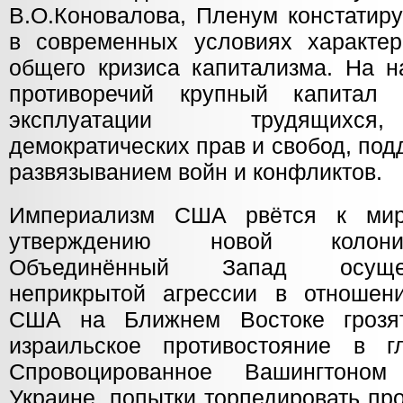
В.О.Коновалова, Пленум констатиру
в современных условиях характер
общего кризиса капитализма. На н
противоречий крупный капитал 
эксплуатации трудящихся
демократических прав и свобод, по
развязыванием войн и конфликтов.
Империализм США рвётся к мир
утверждению новой колони
Объединённый Запад осущес
неприкрытой агрессии в отношен
США на Ближнем Востоке грозят
израильское противостояние в г
Спровоцированное Вашингтоном
Украине, попытки торпедировать пр