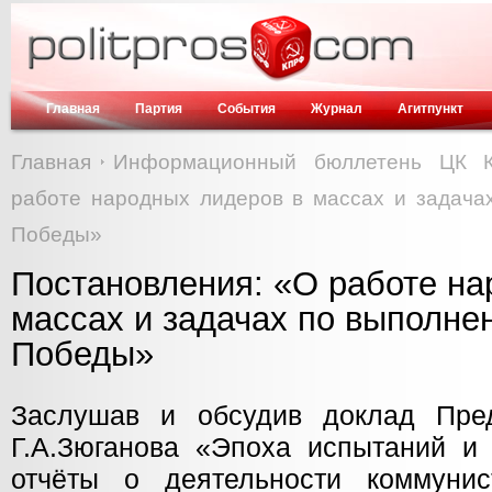
Главная
Партия
События
Журнал
Агитпункт
Главная
Информационный бюллетень ЦК 
работе народных лидеров в массах и задач
Победы»
Постановления: «О работе на
массах и задачах по выполн
Победы»
Заслушав и обсудив доклад Пр
Г.А.Зюганова «Эпоха испытаний и 
отчёты о деятельности коммунис