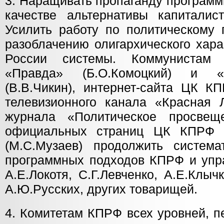
3. Наращивать пропаганду програм
качестве альтернативы капиталист
Усилить работу по политическому
разоблачению олигархического хар
России системы. Коммунистам 
«Правда» (Б.О.Комоцкий) и «
(В.В.Чикин), интернет-сайта ЦК КП
телевизионного канала «Красная Л
журнала «Политическое просвеще
официальных страниц ЦК КПРФ 
(М.С.Музаев) продолжить система
программных подходов КПРФ и упра
А.Е.Локотя, С.Г.Левченко, А.Е.Клыч
А.Ю.Русских, других товарищей.
4. Комитетам КПРФ всех уровней, 