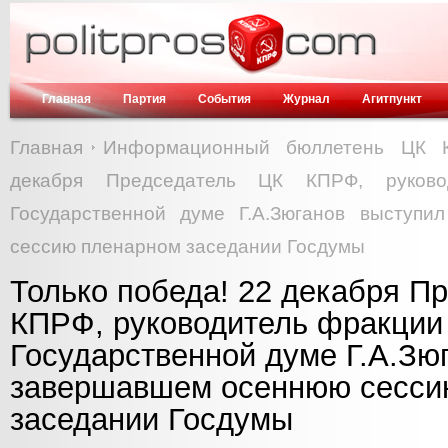
Главная
Партия
События
Журнал
Агитпункт
Главная
Информационный бюллетень ЦК 
декабря Председатель ЦК КПРФ, руков
Государственной думе Г.А.Зюганов выступ
сессию пленарном заседании Госдумы
Только победа! 22 декабря П
КПРФ, руководитель фракции
Государственной думе Г.А.Зю
завершавшем осеннюю сесси
заседании Госдумы