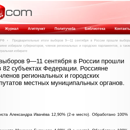
Журнал
Агитпункт
Политучеба
Библиотека
Контакт
ПРФ
Предварительные итоги выборов 9—11 сентября в России прошли выбор
ияне избирали губернаторов, членов региональных и городских парламентов, а такж
тральная избирате
выборов 9—11 сентября в России прошли
в 82 субъектах Федерации. Россияне
членов региональных и городских
епутатов местных муниципальных органов.
иста Александра Ивачёва 12,90% (2-е место). Обработано 100%