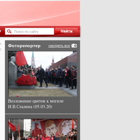
ы
ы
Фоторепортер
смотреть все
е
Возложение цветов к могиле
И.В.Сталина (05.03.20)