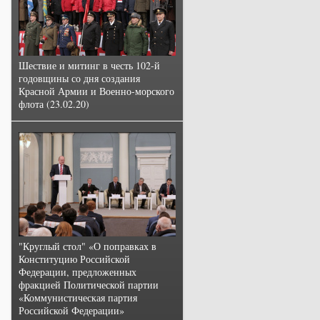
Шествие и митинг в честь 102-й
годовщины со дня создания
Красной Армии и Военно-морского
флота (23.02.20)
"Круглый стол" «О поправках в
Конституцию Российской
Федерации, предложенных
фракцией Политической партии
«Коммунистическая партия
Российской Федерации»