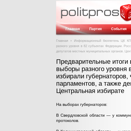
Главная
Партия
События
Главная
Информационный бюллетень ЦК К
разного уровня в 82 субъектах Федерации. Росс
депутатов местных муниципальных органов. Цен
Предварительные итоги 
выборы разного уровня 
избирали губернаторов, 
парламентов, а также д
Центральная избирате
На выборах губернаторов:
В Свердловской области — у коммун
протоколов.