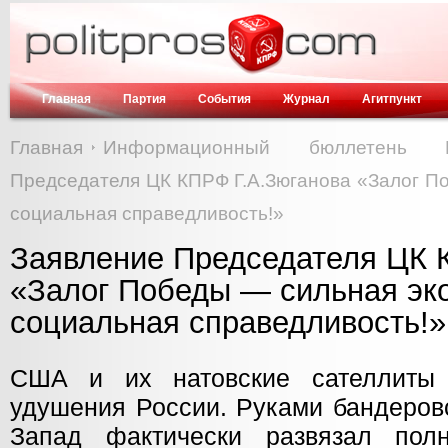
Главная
Партия
События
Журнал
Агитпункт
Главная
Информационный бюллетень
Председателя ЦК КПРФ Г.А.Зюганова «Залог П
социальная справедливость!»
Заявление Председателя ЦК 
«Залог Победы — сильная эк
социальная справедливость!»
США и их натовские сателлиты
удушения России. Руками бандеров
Запад фактически развязал пол