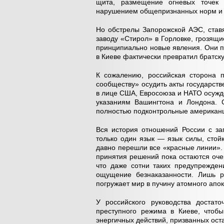
щита, размещение огневых точек 
нарушением общепризнанных норм и 
Но обстрелы Запорожской АЭС, став
заводу «Стирол» в Горловке, грозящ
принципиально новые явления. Они п
в Киеве фактически превратил братску
К сожалению, российская сторона 
сообществу» осудить акты государст
в лице США, Евросоюза и НАТО осужд
указаниям Вашингтона и Лондона. 
полностью подконтрольные американ
Вся история отношений России с з
только один язык — язык силы, стой
давно перешли все «красные линии».
принятия решений пока остаются оч
что даже сотни таких предупрежден
ощущение безнаказанности. Лишь р
погружает мир в пучину атомного апок
У российского руководства достат
преступного режима в Киеве, чтобы
энергичных действий, призванных ост