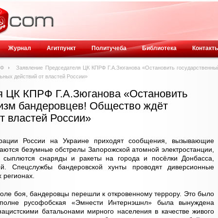
Журнал
Агитпункт
Политучеба
Библиотека
Контакт
РФ
Заявление Председателя ЦК КПРФ Г.А.Зюганова «Остановить государственны
ьных действий от властей России»
я ЦК КПРФ Г.А.Зюганова «Остановить
изм бандеровцев! Общество ждёт
т властей России»
рации России на Украине приходят сообщения, вызывающие
аются безумные обстрелы Запорожской атомной электростанции,
 сыплются снаряды и ракеты на города и посёлки Донбасса,
ей. Спецслужбы бандеровской хунты проводят диверсионные
 регионах.
поле боя, бандеровцы перешли к откровенному террору. Это было
вполне русофобская «Эмнести Интернэшнл» была вынуждена
нацистскими батальонами мирного населения в качестве живого