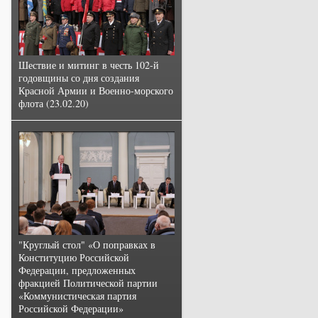
Шествие и митинг в честь 102-й
годовщины со дня создания
Красной Армии и Военно-морского
флота (23.02.20)
"Круглый стол" «О поправках в
Конституцию Российской
Федерации, предложенных
фракцией Политической партии
«Коммунистическая партия
Российской Федерации»