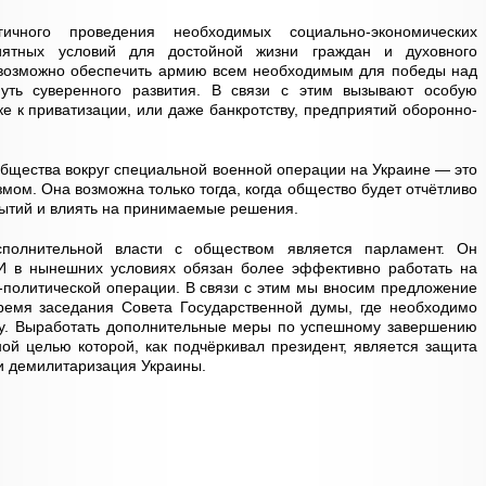
чного проведения необходимых социально-экономических
риятных условий для достойной жизни граждан и духовного
невозможно обеспечить армию всем необходимым для победы над
путь суверенного развития. В связи с этим вызывают особую
е к приватизации, или даже банкротству, предприятий оборонно-
общества вокруг специальной военной операции на Украине — это
мом. Она возможна только тогда, когда общество будет отчётливо
ытий и влиять на принимаемые решения.
сполнительной власти с обществом является парламент. Он
 И в нынешних условиях обязан более эффективно работать на
-политической операции. В связи с этим мы вносим предложение
емя заседания Совета Государственной думы, где необходимо
у. Выработать дополнительные меры по успешному завершению
ной целью которой, как подчёркивал президент, является защита
и демилитаризация Украины.