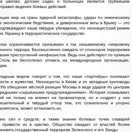
в школах, детских садах и больницах является грубейшим
правил ведения боевых действий.
ящие мир на грань ядерной катастрофы, удары по химическому
ие экологическим бедствием, и диверсионные акты в Крыму — это
одтверждают наше твёрдое убеждение, что неонацистский режим
ю Украину в террористическое государство.
пока ограничивается призывами к так называемому «мировому
венного террора. Бессмысленно ожидать от спонсоров терроризма
ения преступлений неофашистов. Ведь они действуют по прямым
Столь же бесполезно уповать на международные организации,
цам.
ападным миром говорит о том, что наши «партнёры» понимают
кости и мужества. Неонацисты в Киеве и их западные кукловоды
 Но обещания жёсткой реакции Москвы в виде ударов по центрам
ередными «серьёзными предупреждениями». История показывает,
ий не только не влияют на провокаторов, но и создают у них
ешительный и твёрдый отпор тем, кто сознательно и упорно
алипсиса, может остановить их.
очно сил и средств, а также знания болевых точек главарей
 привести их в чувство. Общество ожидает от властей более
ановить государственный терроризм Зеленского и его банды.