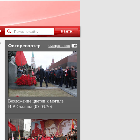
ы
й
Фоторепортер
смотреть все
Возложение цветов к могиле
И.В.Сталина (05.03.20)