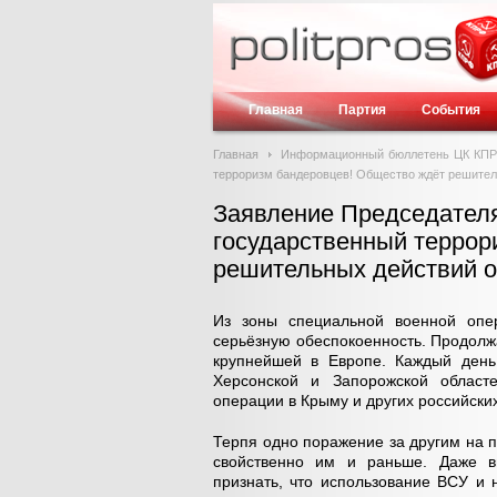
Главная
Партия
События
Главная
Информационный бюллетень ЦК КП
терроризм бандеровцев! Общество ждёт решител
Заявление Председател
государственный террор
решительных действий о
Из зоны специальной военной опе
серьёзную обеспокоенность. Продолж
крупнейшей в Европе. Каждый день
Херсонской и Запорожской област
операции в Крыму и других российских
Терпя одно поражение за другим на 
свойственно им и раньше. Даже 
признать, что использование ВСУ и 