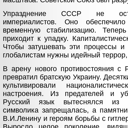
Упразднение СССР не ост
империалистов. Оно обеспечил
временную стабилизацию. Теперь
приходит к упадку. Капиталистичес
Чтобы затушевать эти процессы и 
глобалистам нужны идейный террор, 
В арену нового противостояния с 
превратил братскую Украину. Десятк
культивировали националистичес
настроения. Из предателей и уб
Русский язык вытеснялся из о
символика запрещалась, а памятн
В.И.Ленину и героям борьбы с гитл
Выросло целое поколение, видящ