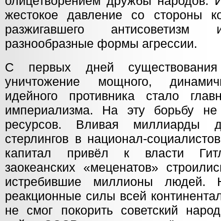
олицетворением дружбы народов. 
жестокое давление со стороны ко
разжигавшего антисоветизм и
разнообразные формы агрессии.
С первых дней существования
уничтожение мощного, динамич
идейного противника стало глав
империализма. На эту борьбу не
ресурсов. Вливая миллиарды 
стерлингов в национал-социалисто
капитал привёл к власти Гит
заокеанских «меценатов» строилис
истребившие миллионы людей. 
реакционные силы всей континента
не смог покорить советский наро