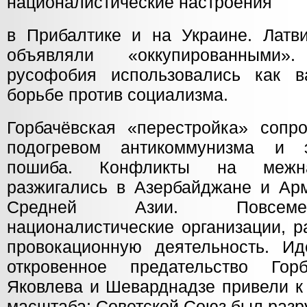
националистические настроения
в Прибалтике и на Украине. Латв
объявляли «оккупированными»
русофобия использовались как 
борьбе против социализма.
Горбачёвская «перестройка» сопр
подогревом антикоммунизма и 
пошиба. Конфликты на межна
разжигались в Азербайджане и Арм
Средней Азии. Повсемес
националистические организации, 
провокационную деятельность. Ид
откровенное предательство Го
Яковлева и Шеварднадзе привели к 
масштаба: Советской Союз был разр