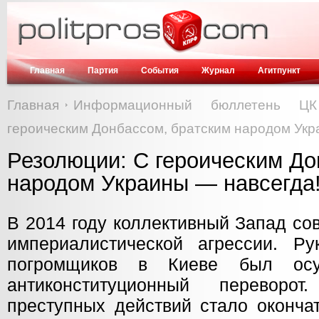
Главная
Партия
События
Журнал
Агитпункт
Главная
Информационный бюллетень Ц
героическим Донбассом, братским народом Укр
Резолюции: С героическим До
народом Украины — навсегда
В 2014 году коллективный Запад со
империалистической агрессии. Р
погромщиков в Киеве был осу
антиконституционный переворо
преступных действий стало оконча