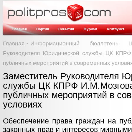
Главная
Партия
События
Журнал
Агитпункт
Главная
Информационный бюллетень
Руководителя Юридической службы ЦК КПРФ 
публичных мероприятий в современных услови
Заместитель Руководителя Ю
службы ЦК КПРФ И.М.Мозгова
публичных мероприятий в со
условиях
Обеспечение права граждан на пуб
законных прав и интересов мирными