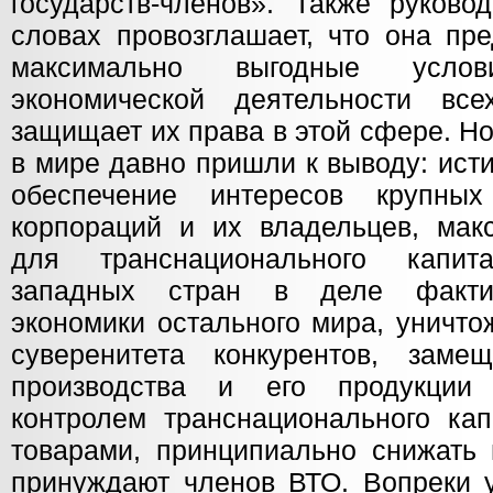
государств-членов». Также руково
словах провозглашает, что она пр
максимально выгодные усло
экономической деятельности вс
защищает их права в этой сфере. Н
в мире давно пришли к выводу: ис
обеспечение интересов крупных
корпораций и их владельцев, мак
для транснационального капи
западных стран в деле фактич
экономики остального мира, уничто
суверенитета конкурентов, заме
производства и его продукции
контролем транснационального ка
товарами, принципиально снижать
принуждают членов ВТО. Вопреки у