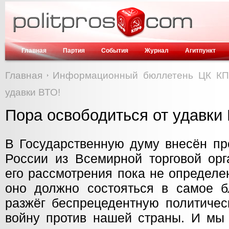
Главная
Партия
События
Журнал
Агитпункт
Главная
Информационный бюллетень ЦК К
удавки ВТО!
Пора освободиться от удавки
В Государственную думу внесён пр
России из Всемирной торговой орг
его рассмотрения пока не определе
оно должно состояться в самое б
разжёг беспрецедентную политичес
войну против нашей страны. И мы