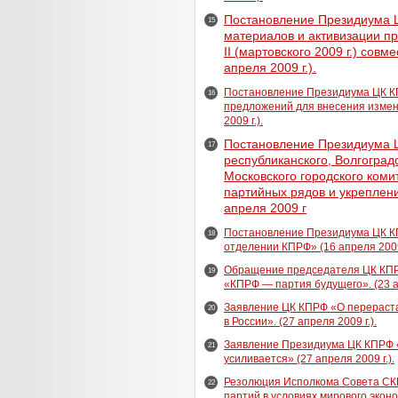
Постановление Президиума 
15
материалов и активизации п
II (мартовского 2009 г.) сов
апреля 2009 г.).
Постановление Президиума ЦК К
16
предложений для внесения измен
2009 г.).
Постановление Президиума Ц
17
республиканского, Волгоград
Московского городского коми
партийных рядов и укреплен
апреля 2009 г
Постановление Президиума ЦК К
18
отделении КПРФ» (16 апреля 2009 
Обращение председателя ЦК КПР
19
«КПРФ — партия будущего». (23 ап
Заявление ЦК КПРФ «О перераста
20
в России». (27 апреля 2009 г.).
Заявление Президиума ЦК КПРФ 
21
усиливается» (27 апреля 2009 г.).
Резолюция Исполкома Совета СК
22
партий в условиях мирового эконом