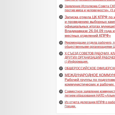
Заявление Исполкома Совета СК
23
против мира и человечности». (3 а
Записка отдела ЦК КПРФ по
24
и проведению выборных кам
официальных итогах муниципа
Владикавказе 26.04.09 года 
местных отделений КПРФ»
Рекомендации отдела рабочего, п
25
общественными организациями Ц
Х СЪЕЗД СОВЕТОВ РАБОЧИХ, 
26
ДРУГИХ ОРГАНИЗАЦИЙ РАБОЧЕГО
г.) Информация.
ОБЩЕРОССИЙСКОЕ ОФИЦЕРСКОЕ С
27
МЕЖДУНАРОДНОЕ КОММУНИ
28
Рабочей группы по подготов
коммунистических и рабочих п
Совместное заявление коммунисти
29
летием образования НАТО «Альянс 
Из отчета делегации КПРФ о рабо
30
Греции.