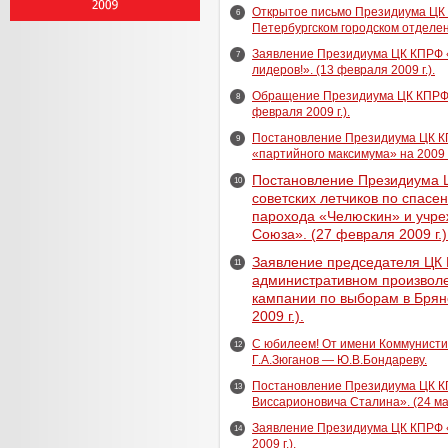
Открытое письмо Президиума ЦК 
6
Петербургском городском отделени
Заявление Президиума ЦК КПРФ 
7
лидеров!». (13 февраля 2009 г.).
Обращение Президиума ЦК КПРФ. 
8
февраля 2009 г.).
Постановление Президиума ЦК К
9
«партийного максимума» на 2009 г
Постановление Президиума 
10
советских летчиков по спасе
парохода «Челюскин» и учре
Союза». (27 февраля 2009 г.)
Заявление председателя ЦК 
11
административном произволе
кампании по выборам в Брян
2009 г.).
С юбилеем! От имени Коммунисти
12
Г.А.Зюганов — Ю.В.Бондареву.
Постановление Президиума ЦК К
13
Виссарионовича Сталина». (24 мар
Заявление Президиума ЦК КПРФ «
14
2009 г.).