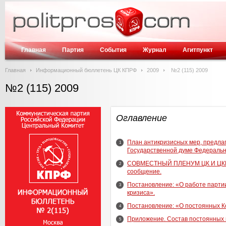
Главная
Партия
События
Журнал
Агитпункт
Главная
Информационный бюллетень ЦК КПРФ
2009
№2 (115) 2009
№2 (115) 2009
Оглавление
План антикризисных мер, предла
1
Государственной думе Федеральн
СОВМЕСТНЫЙ ПЛЕНУМ ЦК И ЦКРК 
2
сообщение.
Постановление: «О работе парти
3
кризиса».
Постановление: «О постоянных К
4
Приложение. Состав постоянных 
5