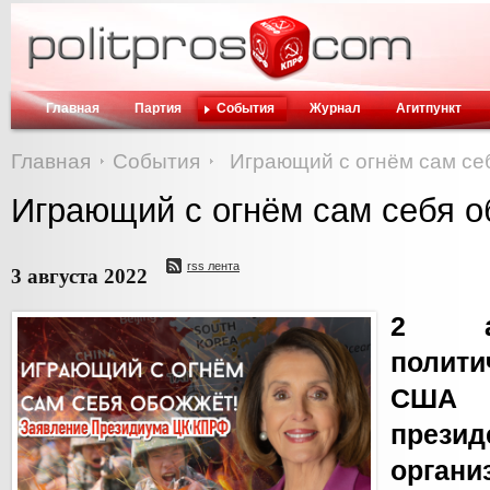
Главная
Партия
События
Журнал
Агитпункт
Главная
События
Играющий с огнём сам се
Играющий с огнём сам себя о
rss лента
3 августа 2022
2 ав
полити
США
прези
орган