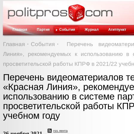
Главная
Партия
События
Журнал
Агитпункт
Главная
События
Перечень видеоматери
Линия», рекомендуемых к использованию в 
просветительской работы КПРФ в 2021/22 учеб
Перечень видеоматериалов т
«Красная Линия», рекоменду
использованию в системе пар
просветительской работы КПР
учебном году
rss лента
26 ноября 2021