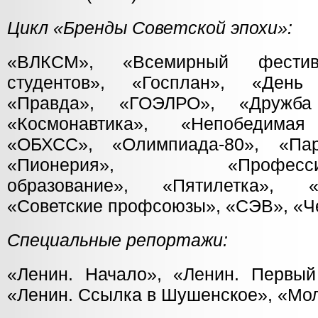
Цикл «Бренды Советской эпохи»:
«ВЛКСМ», «Всемирный фести
студентов», «Госплан», «День
«Правда», «ГОЭЛРО», «Дружба
«Космонавтика», «Непобедима
«ОБХСС», «Олимпиада-80», «Пар
«Пионерия», «Профессионал
образование», «Пятилетка», 
«Советские профсоюзы», «СЭВ», «Че
Специальные репортажи:
«Ленин. Начало», «Ленин. Первы
«Ленин. Ссылка в Шушенское», «Мо