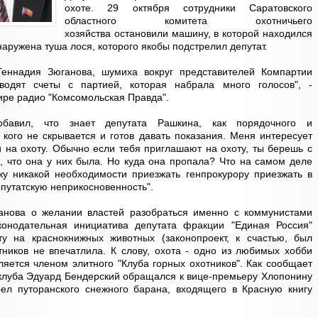
охоте. 29 октября сотрудники Саратовского
областного комитета охотничьего
хозяйства остановили машину, в которой находился
аружена туша лося, которого якобы подстрелил депутат.
ннадия Зюганова, шумиха вокруг представителей Компартии
сводят счеты с партией, которая набрала много голосов", -
ире радио "Комсомольская Правда".
обавил, что знает депутата Рашкина, как порядочного и
 кого не скрывается и готов давать показания. Меня интересует
и на охоту. Обычно если тебя приглашают на охоту, ты берешь с
, что она у них была. Но куда она пропала? Что на самом деле
у никакой необходимости приезжать генпрокурору приезжать в
депутатскую неприкосновенность".
анова о желании властей разобраться именно с коммунистами
конодательная инициатива депутата фракции "Единая Россия"
у на краснокнижных животных (законопроект, к счастью, был
тников не впечатлила. К слову, охота - одно из любимых хобби
ляется членом элитного "Клуба горных охотников". Как сообщает
а клуба Эдуард Бендерский обращался к вице-премьеру Хлопонину
рел путоранского снежного барана, входящего в Красную книгу