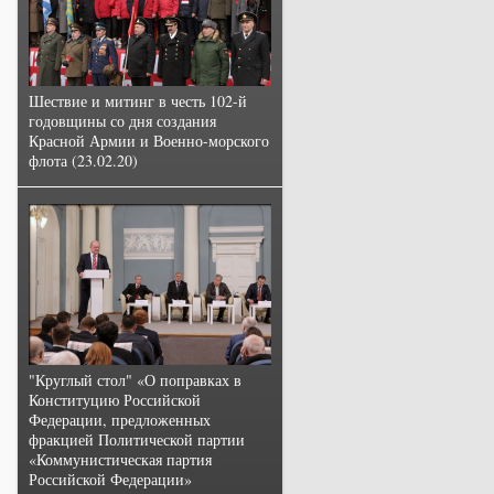
Шествие и митинг в честь 102-й
годовщины со дня создания
Красной Армии и Военно-морского
флота (23.02.20)
"Круглый стол" «О поправках в
Конституцию Российской
Федерации, предложенных
фракцией Политической партии
«Коммунистическая партия
Российской Федерации»