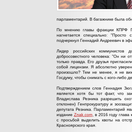
парламентарий. В багажнике была обн
По мнению главы фракции КПРФ Ге
нагнетается специально: "Просто 
подчеркнул Геннадий Андреевич в эф
Лидер российских коммунистов д
добросовестного человека: "Он ни от
только правда. Его друзья пригласил
собой лицензии. Я абсолютно уверен
произошло? Тем не менее, я не виж
Госдуму, чтобы снимать с кого-либо 
Подтверждением слов Геннадия Зюг
является хотя бы тот факт, что за
Владислава Резника разрешить охот
отклонен) Генпрокуратуру и зоозащи
депутата Резника. Парламентарий яв
издание
Znak.com
, в 2016 году глав
с просьбой выделить квоты на отст
Красноярского края.