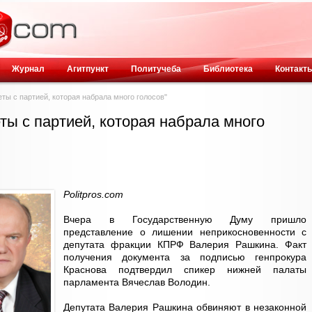
Журнал
Агитпункт
Политучеба
Библиотека
Контакт
еты с партией, которая набрала много голосов"
еты с партией, которая набрала много
Politpros.com
Вчера в Государственную Думу пришло
представление о лишении неприкосновенности с
депутата фракции КПРФ Валерия Рашкина. Факт
получения документа за подписью генпрокура
Краснова подтвердил спикер нижней палаты
парламента Вячеслав Володин.
Депутата Валерия Рашкина обвиняют в незаконной