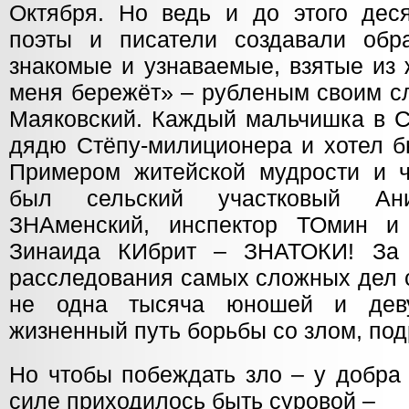
Октября. Но ведь и до этого дес
поэты и писатели создавали обр
знакомые и узнаваемые, взятые из
меня бережёт» – рубленым своим с
Маяковский. Каждый мальчишка в С
дядю Стёпу-милиционера и хотел б
Примером житейской мудрости и 
был сельский участковый Ани
ЗНАменский, инспектор ТОмин и 
Зинаида КИбрит – ЗНАТОКИ! За 
расследования самых сложных дел с
не одна тысяча юношей и дев
жизненный путь борьбы со злом, под
Но чтобы побеждать зло – у добра
силе приходилось быть суровой –