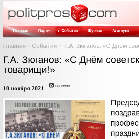
Главная
Партия
События
Журнал
Агитпункт
Главная
События
Г.А. Зюганов: «С Днём со
Г.А. Зюганов: «С Днём советс
товарищи!»
rss лента
10 ноября 2021
Предс
по
профес
празд