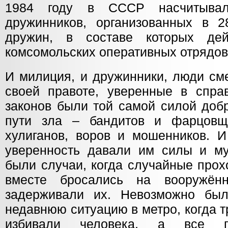
1984 году в СССР насчитывал
дружинников, организованных в 
дружин, в составе которых де
комсомольских оперативных отрядо
И милиция, и дружинники, люди см
своей правоте, уверенные в справ
законов были той самой силой добр
пути зла – бандитов и фарцовщи
хулиганов, воров и мошенников. И
уверенность давали им силы и м
были случаи, когда случайные прох
вместе бросались на вооружён
задерживали их. Невозможно был
недавнюю ситуацию в метро, когда т
избивали человека, а все п