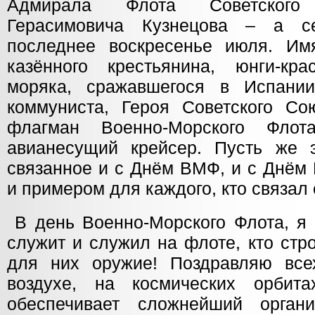
Адмирала Флота Советского
Герасимовича Кузнецова – а с
последнее воскресенье июля. Им
казённого крестьянина, юнги-кра
моряка, сражавшегося в Испани
коммуниста, Героя Советского Со
флагман Военно-Морского Флот
авианесущий крейсер. Пусть же 
связанное и с Днём ВМФ, и с Днём
и примером для каждого, кто связал
В день Военно-Морского Флота, я 
служит и служил на флоте, кто стр
для них оружие! Поздравляю все
воздухе, на космических орби
обеспечивает сложнейший органи