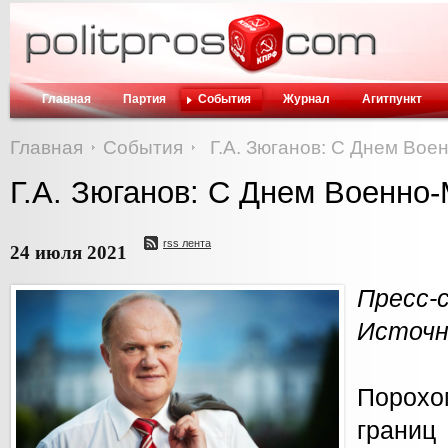
Главная
Партия
События
Журнал
Агитпункт
Главная
События
Г.А. Зюганов: С Днем Вое
Г.А. Зюганов: С Днем Военно-
rss лента
24 июля 2021
Пресс-
Источн
Порох
грани