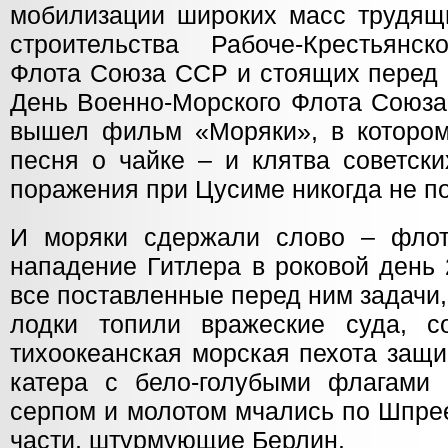
мобилизации широких масс трудящи
строительства Рабоче-Крестьянск
Флота Союза ССР и стоящих перед 
День Военно-Морского Флота Союза
вышел фильм «Моряки», в котором
песня о чайке – и клятва советски
поражения при Цусиме никогда не по
И моряки сдержали слово – флот
нападение Гитлера в роковой день
все поставленные перед ним задачи
лодки топили вражеские суда, с
тихоокеанская морская пехота защ
катера с бело-голубыми флагами 
серпом и молотом мчались по Шпре
части, штурмующие Берлин.