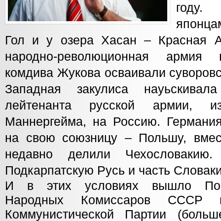
году
японца
Гол и у озера Хасан – Красная 
народно-революционная армия 
комдива Жукова осваивали суворовс
Западная закулиса науьскивал
лейтенанта русской армии, из
Маннергейма, на Россию. Германия
на свою союзницу – Польшу, вмес
недавно делили Чехословакию.
Подкарпатскую Русь и часть Словаки
И в этих условиях вышло Пос
Народных Комиссаров СССР 
Коммунистической Партии (больш