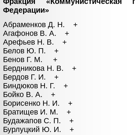
Фракция «Коммунистическая п
Федерации»
Абраменков Д. Н. +
Агафонов В. А. +
Арефьев Н. В. +
Белов Ю. П. +
Бенов Г. М. +
Бердникова Н. В. +
Бердов Г. И. +
Биндюков Н. Г. +
Бойко В. А. +
Борисенко Н. И. +
Братищев И. М. +
Будажапов С. П. +
Бурлуцкий Ю. И. +