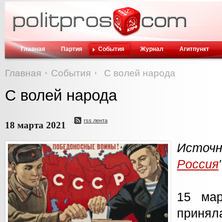
Главная
Партия
События
Журнал
Агитпункт
Главная
События
С волей народа
С волей народа
rss лента
18 марта 2021
Исто
Россия
15 мар
прин