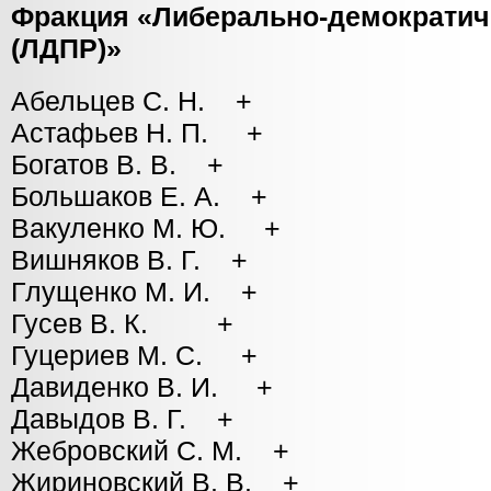
Фракция «Либерально-демократич
(ЛДПР)»
Абельцев С. Н. +
Астафьев Н. П. +
Богатов В. В. +
Большаков Е. А. +
Вакуленко М. Ю. +
Вишняков В. Г. +
Глущенко М. И. +
Гусев В. К. +
Гуцериев М. С. +
Давиденко В. И. +
Давыдов В. Г. +
Жебровский С. М. +
Жириновский В. В. +