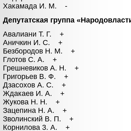
Хакамада И. М. -
Депутатская группа «Народовласт
Авалиани Т. Г. +
Аничкин И. С. +
Безбородов Н. М. +
Глотов С. А. +
Грешневиков А. Н. +
Григорьев В. Ф. +
Дзасохов А. С. +
Ждакаев И. А. +
Жукова Н. Н. +
Зацепина Н. А. +
Зволинский В. П. +
Корнилова 3. А. +