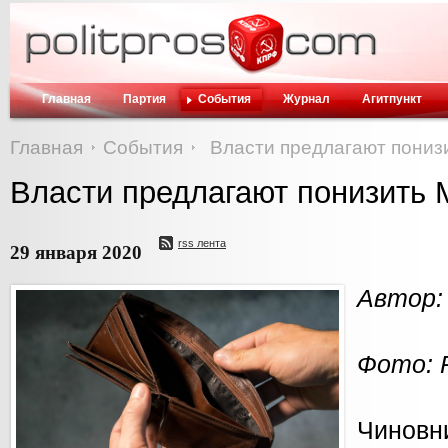
Главная
Партия
События
Журнал
Агитпункт
Главная
События
Власти предлагают пони
Власти предлагают понизить
rss лента
29 января 2020
Автор:
Фото: 
Чиновн