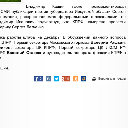
Владимир Кашин также прокомментировал
СМИ публикации против губернатора Иркутской области Сергея
формация, распространяемая федеральными телеканалами, не
Владимир Иванович подчеркнул, что КПРФ намерена провести
держку Сергея Левченко.
ика работы штаба на декабрь. В обсуждении данного вопроса
 КПРФ, Первый секретарь Московского горкома
Валерий Рашкин,
риков,
секретарь ЦК КПРФ, Первый секретарь ЦК ЛКСМ РФ
ПРФ
Василий Стасюк
и руководитель аппарата фракции КПРФ в
а.
ашин.
0
0
Версия для печати