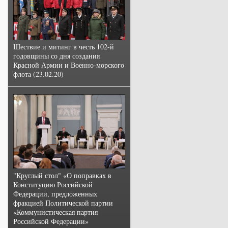
Шествие и митинг в честь 102-й
годовщины со дня создания
Красной Армии и Военно-морского
флота (23.02.20)
"Круглый стол" «О поправках в
Конституцию Российской
Федерации, предложенных
фракцией Политической партии
«Коммунистическая партия
Российской Федерации»