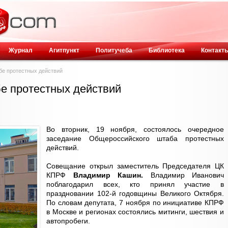
Журнал
Агитпункт
Политучеба
Библиотека
Контакт
е протестных действий
е протестных действий
Во вторник, 19 ноября, состоялось очередное
заседание Общероссийского штаба протестных
действий.
Совещание открыл заместитель Председателя ЦК
КПРФ
Владимир Кашин.
Владимир Иванович
поблагодарил всех, кто принял участие в
праздновании 102-й годовщины Великого Октября.
По словам депутата, 7 ноября по инициативе КПРФ
в Москве и регионах состоялись митинги, шествия и
автопробеги.