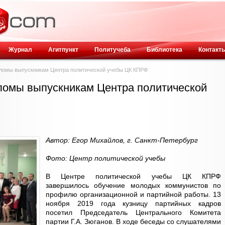
Журнал
Агитпункт
Политучеба
Библиотека
Контакт
ипломы выпускникам Центра политической учебы ЦК КПРФ
пломы выпускникам Центра политической
Автор: Егор Михайлов, г. Санкт-Петербург
Фото: Центр политической учебы
В Центре политической учебы ЦК КПРФ
завершилось обучение молодых коммунистов по
профилю организационной и партийной работы. 13
ноября 2019 года кузницу партийных кадров
посетил Председатель Центрального Комитета
партии Г.А. Зюганов. В ходе беседы со слушателями