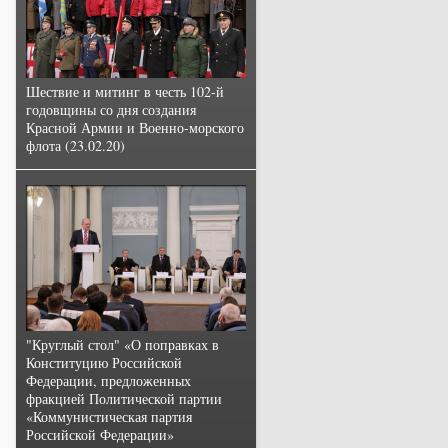
Шествие и митинг в честь 102-й
годовщины со дня создания
Красной Армии и Военно-морского
флота (23.02.20)
"Круглый стол" «О поправках в
Конституцию Российской
Федерации, предложенных
фракцией Политической партии
«Коммунистическая партия
Российской Федерации»