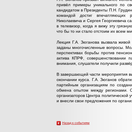
привёл примеры уникального по св
кандидатом в Президенты П.Н. Грудини
командой достиг впечатляющих р
Николаевича и Сергея Георгиевича са
в телевизор, когда я вижу эту грязн
что бы то ни стало отстоим их всем 
Лекция Г.А. Зюганова вызвала живой
заданы многочисленные вопросы. Мо
перспективах борьбы против пенсио
актива КПРФ, совершенствовании п
внимания, слушатели получили развёр
В завершающей части мероприятия в
окончании курса. Г.А. Зюганов обрат
партийным организациям по создани
обмена опытом между регионами. С
организаторов Центра политической у
и внесли свои предложения по органи
Назад к событиям