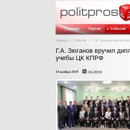
Главная
Партия
События
Главная
События
Г.А. Зюганов вручил д
Г.А. Зюганов вручил ди
учебы ЦК КПРФ
rss лента
14 ноября 2019