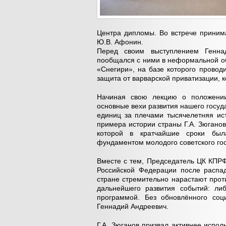
Центра дипломы. Во встрече приним
Ю.В. Афонин.
Перед своим выступлением Генна
пообщался с ними в неформальной об
«Снегири», на базе которого провод
защита от варварской приватизации, к
Начиная свою лекцию о положении
основные вехи развития нашего госуда
единиц за плечами тысячелетняя ист
примера истории страны Г.А. Зюганов
которой в кратчайшие сроки был
фундаментом молодого советского гос
Вместе с тем, Председатель ЦК КПРФ
Российской Федерации после распад
стране стремительно нарастают прот
дальнейшего развития событий: ли
программой. Без обновлённого соц
Геннадий Андреевич.
Г.А. Зюганов призвал активнее испо