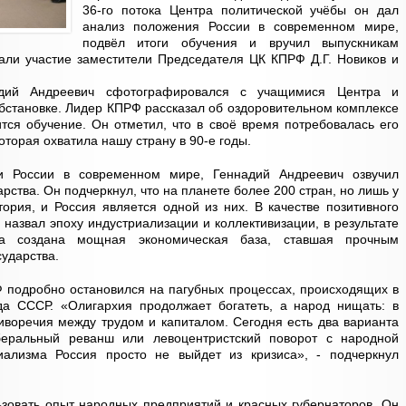
36-го потока Центра политической учёбы он дал
анализ положения России в современном мире,
подвёл итоги обучения и вручил выпускникам
али участие заместители Председателя ЦК КПРФ Д.Г. Новиков и
дий Андреевич сфотографировался с учащимися Центра и
становке. Лидер КПРФ рассказал об оздоровительном комплексе
ится обучение. Он отметил, что в своё время потребовалась его
оторая охватила нашу страну в 90-е годы.
 России в современном мире, Геннадий Андреевич озвучил
рства. Он подчеркнул, что на планете более 200 стран, но лишь у
ория, и Россия является одной из них. В качестве позитивного
 назвал эпоху индустриализации и коллективизации, в результате
а создана мощная экономическая база, ставшая прочным
ударства.
 подробно остановился на пагубных процессах, происходящих в
а СССР. «Олигархия продолжает богатеть, а народ нищать: в
иворечия между трудом и капиталом. Сегодня есть два варианта
беральный реванш или левоцентристский поворот с народной
иализма Россия просто не выйдет из кризиса», - подчеркнул
льзовать опыт народных предприятий и красных губернаторов. Он