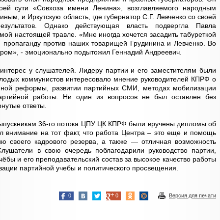
оей сути «Совхоза имени Ленина», возглавляемого народным
ным, и Иркутскую область, где губернатор С.Г. Левченко со своей
езультатов. Однако действующая власть подвергла Павла
мой настоящей травле. «Мне иногда хочется засадить табуреткой
ую пропаганду против наших товарищей Грудинина и Левченко. Во
миром», - эмоционально подытожил Геннадий Андреевич.
 интерес у слушателей. Лидеру партии и его заместителям были
лодых коммунистов интересовало мнение руководителей КПРФ о
нной реформы, развитии партийных СМИ, методах мобилизации
артийной работы. Ни один из вопросов не был оставлен без
нутые ответы.
ыпускникам 36-го потока ЦПУ ЦК КПРФ были вручены дипломы об
ил внимание на тот факт, что работа Центра – это еще и помощь
ю своего кадрового резерва, а также — отличная возможность
лушатели в свою очередь поблагодарили руководство партии,
чёбы и его преподавательский состав за высокое качество работы
зации партийной учебы и политического просвещения.
0
0
Версия для печати